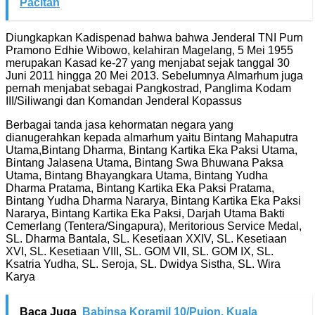
Pacitan
Diungkapkan Kadispenad bahwa bahwa Jenderal TNI Purn
Pramono Edhie Wibowo, kelahiran Magelang, 5 Mei 1955
merupakan Kasad ke-27 yang menjabat sejak tanggal 30
Juni 2011 hingga 20 Mei 2013. Sebelumnya Almarhum juga
pernah menjabat sebagai Pangkostrad, Panglima Kodam
III/Siliwangi dan Komandan Jenderal Kopassus
Berbagai tanda jasa kehormatan negara yang
dianugerahkan kepada almarhum yaitu Bintang Mahaputra
Utama,Bintang Dharma, Bintang Kartika Eka Paksi Utama,
Bintang Jalasena Utama, Bintang Swa Bhuwana Paksa
Utama, Bintang Bhayangkara Utama, Bintang Yudha
Dharma Pratama, Bintang Kartika Eka Paksi Pratama,
Bintang Yudha Dharma Nararya, Bintang Kartika Eka Paksi
Nararya, Bintang Kartika Eka Paksi, Darjah Utama Bakti
Cemerlang (Tentera/Singapura), Meritorious Service Medal,
SL. Dharma Bantala, SL. Kesetiaan XXIV, SL. Kesetiaan
XVI, SL. Kesetiaan VIII, SL. GOM VII, SL. GOM IX, SL.
Ksatria Yudha, SL. Seroja, SL. Dwidya Sistha, SL. Wira
Karya
Baca Juga
Babinsa Koramil 10/Pujon, Kuala