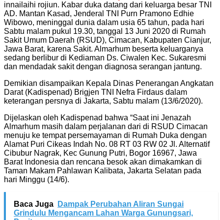
innailaihi rojiun. Kabar duka datang dari keluarga besar TNI
AD. Mantan Kasad, Jenderal TNI Purn Pramono Edhie
Wibowo, meninggal dunia dalam usia 65 tahun, pada hari
Sabtu malam pukul 19.30, tanggal 13 Juni 2020 di Rumah
Sakit Umum Daerah (RSUD), Cimacan, Kabupaten Cianjur,
Jawa Barat, karena Sakit. Almarhum beserta keluarganya
sedang berlibur di Kediaman Ds. Ciwalen Kec. Sukaresmi
dan mendadak sakit dengan diagnosa serangan jantung.
Demikian disampaikan Kepala Dinas Penerangan Angkatan
Darat (Kadispenad) Brigjen TNI Nefra Firdaus dalam
keterangan persnya di Jakarta, Sabtu malam (13/6/2020).
Dijelaskan oleh Kadispenad bahwa “Saat ini Jenazah
Almarhum masih dalam perjalanan dari di RSUD Cimacan
menuju ke tempat persemayaman di Rumah Duka dengan
Alamat Puri Cikeas Indah No. 08 RT 03 RW 02 Jl. Alternatif
Cibubur Nagrak, Kec Gunung Putri, Bogor 16967, Jawa
Barat Indonesia dan rencana besok akan dimakamkan di
Taman Makam Pahlawan Kalibata, Jakarta Selatan pada
hari Minggu (14/6).
Baca Juga
Dampak Perubahan Aliran Sungai
Grindulu Mengancam Lahan Warga Gunungsari,