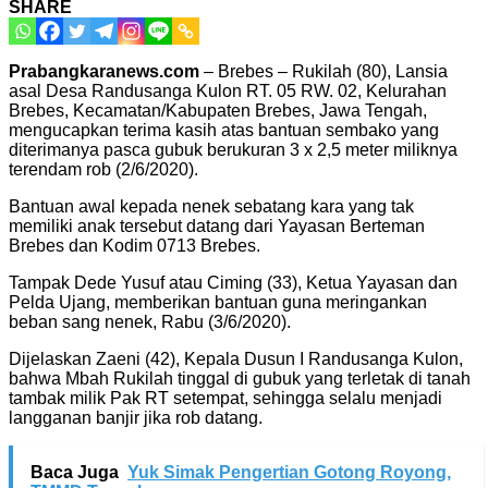
SHARE
Prabangkaranews.com
– Brebes – Rukilah (80), Lansia
asal Desa Randusanga Kulon RT. 05 RW. 02, Kelurahan
Brebes, Kecamatan/Kabupaten Brebes, Jawa Tengah,
mengucapkan terima kasih atas bantuan sembako yang
diterimanya pasca gubuk berukuran 3 x 2,5 meter miliknya
terendam rob (2/6/2020).
Bantuan awal kepada nenek sebatang kara yang tak
memiliki anak tersebut datang dari Yayasan Berteman
Brebes dan Kodim 0713 Brebes.
Tampak Dede Yusuf atau Ciming (33), Ketua Yayasan dan
Pelda Ujang, memberikan bantuan guna meringankan
beban sang nenek, Rabu (3/6/2020).
Dijelaskan Zaeni (42), Kepala Dusun I Randusanga Kulon,
bahwa Mbah Rukilah tinggal di gubuk yang terletak di tanah
tambak milik Pak RT setempat, sehingga selalu menjadi
langganan banjir jika rob datang.
Baca Juga
Yuk Simak Pengertian Gotong Royong,