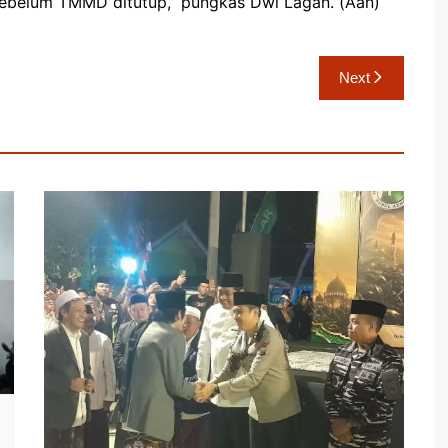
sebelum TMMD ditutup,” pungkas Dwi Lagan. (Aan)
Next