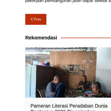
pekerjaan pembangunan jalan dapat selesai 
Navigasi
Prev
pos
Rekomendasi
Pameran Literasi Peradaban Dunia