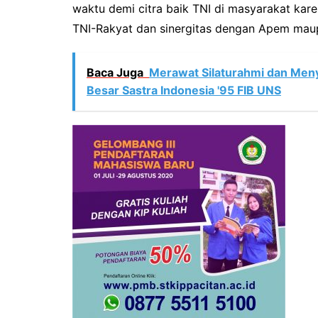
waktu demi citra baik TNI di masyarakat kar
TNI-Rakyat dan sinergitas dengan Apem maupu
Baca Juga
Merawat Silaturahmi dan Meny
Besar Sastra Indonesia '95 FIB UNS