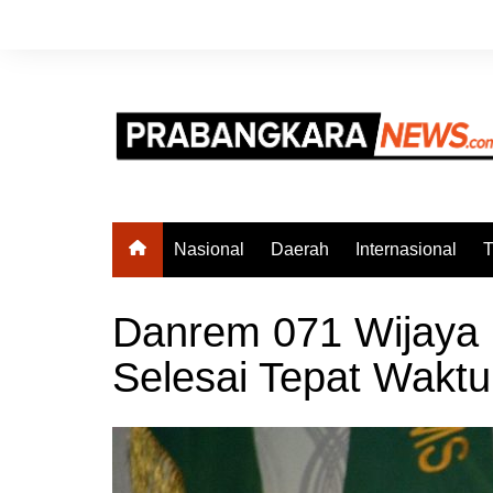
Skip
to
content
Nasional
Daerah
Internasional
T
Danrem 071 Wijaya
Selesai Tepat Waktu