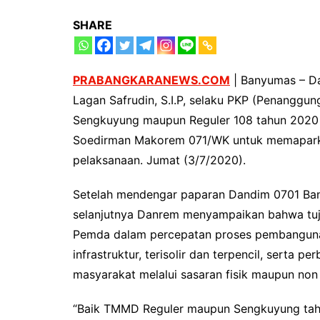
SHARE
PRABANGKARANEWS.COM
| Banyumas – Da
Lagan Safrudin, S.I.P, selaku PKP (Penanggu
Sengkuyung maupun Reguler 108 tahun 2020 
Soedirman Makorem 071/WK untuk memapark
pelaksanaan. Jumat (3/7/2020).
Setelah mendengar paparan Dandim 0701 Ba
selanjutnya Danrem menyampaikan bahwa tu
Pemda dalam percepatan proses pembangunan
infrastruktur, terisolir dan terpencil, serta 
masyarakat melalui sasaran fisik maupun non f
“Baik TMMD Reguler maupun Sengkuyung tahap