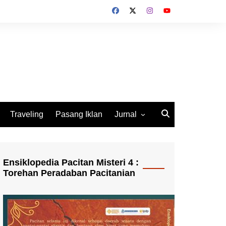
Traveling
Pasang Iklan
Jurnal
Jurnal Socio Cultura
Indonesia
Ensiklopedia Pacitan Misteri 4 :
Torehan Peradaban Pacitanian