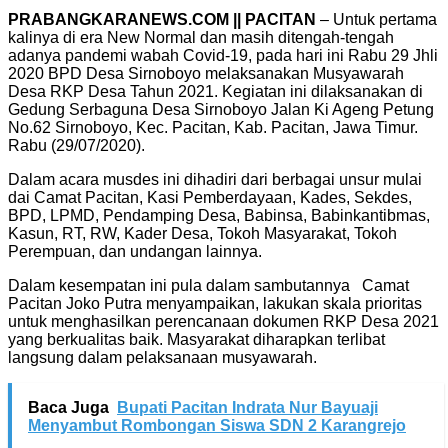
PRABANGKARANEWS.COM || PACITAN
– Untuk pertama
kalinya di era New Normal dan masih ditengah-tengah
adanya pandemi wabah Covid-19, pada hari ini Rabu 29 Jhli
2020 BPD Desa Sirnoboyo melaksanakan Musyawarah
Desa RKP Desa Tahun 2021. Kegiatan ini dilaksanakan di
Gedung Serbaguna Desa Sirnoboyo Jalan Ki Ageng Petung
No.62 Sirnoboyo, Kec. Pacitan, Kab. Pacitan, Jawa Timur.
Rabu (29/07/2020).
Dalam acara musdes ini dihadiri dari berbagai unsur mulai
dai Camat Pacitan, Kasi Pemberdayaan, Kades, Sekdes,
BPD, LPMD, Pendamping Desa, Babinsa, Babinkantibmas,
Kasun, RT, RW, Kader Desa, Tokoh Masyarakat, Tokoh
Perempuan, dan undangan lainnya.
Dalam kesempatan ini pula dalam sambutannya Camat
Pacitan Joko Putra menyampaikan, lakukan skala prioritas
untuk menghasilkan perencanaan dokumen RKP Desa 2021
yang berkualitas baik. Masyarakat diharapkan terlibat
langsung dalam pelaksanaan musyawarah.
Baca Juga
Bupati Pacitan Indrata Nur Bayuaji
Menyambut Rombongan Siswa SDN 2 Karangrejo