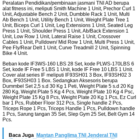
Peralatan Pendidikan/pembinaan jasmani TNI AD berupa
alat fitness ini, meliputi Smith Machine 1 Unit, Prechor Curl 1
Unit, Adjustable Bench 2 Unit, Dumbble Rack 1 Unit, Multi
Ab Bench 1 Unit, Utility Bench 1 Unit, Weight Plate Tree 1
Unit, Biceps Curl 1 Unit, Leg Extensions 1 Unit, Seated Leg
Press 1 Unit, Shoulder Press 1 Unit, Ab/Back Extension 1
Unit, Low Row 1 Unit, Lateral Raise 1 Unit, Crossover
Cables 1 Unit, Pulldown/ Mid Row 1 Unit, Multi Press 1 Unit,
Pee Fly/Rear Delt 1 Unit, Curve Treadmill 2 Unit, Spinning
Bike 4 Unit.
Beban kode IF3WS-160 LBS 28 Set, kode PLWS-170LBS 6
Set, kode IF Free 5 LBS 1 Unit, kode IF Free 10 LBS 1 Unit.
Cover alat series IF meliputi IF93SH01 3 Box, IF93SH02 3
Box, IF93SH03 1 Box. Sedangkan Aksesoris berupa
Dummbel Set 2,5 s.d 30 Kg 1 Peti, Weight Plate 5 s.d 20 Kg
280 Kg, Weight Plate 5 Kg 4 Pcs, Weight Plate 10 Kg 4 Psc,
Weight Plate 15 Kg 8 Pcs, Weight Plate 20 Kg 1 Pcs, Ez Curl
bar 1 Pcs, Rubber Floor 312 Pcs, Single handle 2 Pcs,
Triceps Rope 1 Pcs, Triceps Handle 1 Pcs, Pulldown handle
1 Pcs, Sarung tangan 35 Set, Slep Gym 25 Set, Belt Gym 14
Pcs.
Baca Juga
Mantan Panglima TNI Jenderal TNI