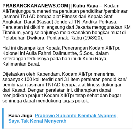
PRABANGKARANEWS.COM || Kubu Raya
– Kodam
XII/Tanjungpura menerima peralatan pendidikan/pembinaan
jasmani TNI AD berupa alat Fitness dari Kepala Staf
Angkatan Darat (Kasad) Jenderal TNI Andika Perkasa.
Peralatan ini dikirim langsung dari Jakarta menggunakan KM
Titanium, yang selanjutnya melaksanakan bongkar muat di
Pelabuhan Dwikora, Pontianak. Rabu (19/8/20).
Hal ini disampaikan Kepala Penerangan Kodam XII/Tpr,
Kolonel Inf Aulia Fahmi Dalimunthe, S.Sos., dalam
keterangan tertulisnya pada hari ini di Kubu Raya,
Kalimantan Barat.
Dijelaskan oleh Kapendam, Kodam XII/Tpr menerima
sebanyak 100 koli terdiri dari 31 item peralatan pendidikan/
pembinaan jasmani TNI AD berupa alat fitness dukungan
dari Kasad. Dengan peralatan ini, diharapkan dapat
menjadikan prajurit Kodam XII/Tpr tetap sehat dan bugar
sehingga dapat mendukung tugas pokok.
Baca Juga
Prabowo Subianto Kembali Nyapres,
Saya Tak Kenal Menyerah