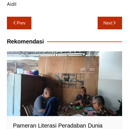
Aidil
Navigasi
Prev
Next
pos
Rekomendasi
Pameran Literasi Peradaban Dunia