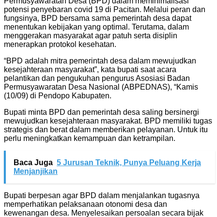
Permusyawaratan Desa (BPD) dalam meminimalisasi
potensi penyebaran covid 19 di Pacitan. Melalui peran dan
fungsinya, BPD bersama sama pemerintah desa dapat
menentukan kebijakan yang optimal. Terutama, dalam
menggerakan masyarakat agar patuh serta disiplin
menerapkan protokol kesehatan.
“BPD adalah mitra pemerintah desa dalam mewujudkan
kesejahteraan masyarakat”, kata bupati saat acara
pelantikan dan pengukuhan pengurus Asosiasi Badan
Permusyawaratan Desa Nasional (ABPEDNAS), “Kamis
(10/09) di Pendopo Kabupaten.
Bupati minta BPD dan pemerintah desa saling bersinergi
mewujudkan kesejahteraan masyarakat. BPD memiliki tugas
strategis dan berat dalam memberikan pelayanan. Untuk itu
perlu meningkatkan kemampuan dan ketrampilan.
Baca Juga
5 Jurusan Teknik, Punya Peluang Kerja
Menjanjikan
Bupati berpesan agar BPD dalam menjalankan tugasnya
memperhatikan pelaksanaan otonomi desa dan
kewenangan desa. Menyelesaikan persoalan secara bijak