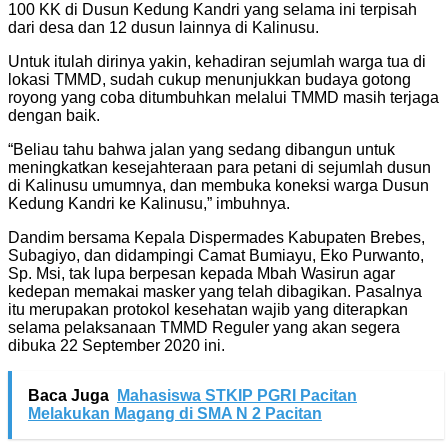
100 KK di Dusun Kedung Kandri yang selama ini terpisah
dari desa dan 12 dusun lainnya di Kalinusu.
Untuk itulah dirinya yakin, kehadiran sejumlah warga tua di
lokasi TMMD, sudah cukup menunjukkan budaya gotong
royong yang coba ditumbuhkan melalui TMMD masih terjaga
dengan baik.
“Beliau tahu bahwa jalan yang sedang dibangun untuk
meningkatkan kesejahteraan para petani di sejumlah dusun
di Kalinusu umumnya, dan membuka koneksi warga Dusun
Kedung Kandri ke Kalinusu,” imbuhnya.
Dandim bersama Kepala Dispermades Kabupaten Brebes,
Subagiyo, dan didampingi Camat Bumiayu, Eko Purwanto,
Sp. Msi, tak lupa berpesan kepada Mbah Wasirun agar
kedepan memakai masker yang telah dibagikan. Pasalnya
itu merupakan protokol kesehatan wajib yang diterapkan
selama pelaksanaan TMMD Reguler yang akan segera
dibuka 22 September 2020 ini.
Baca Juga
Mahasiswa STKIP PGRI Pacitan
Melakukan Magang di SMA N 2 Pacitan