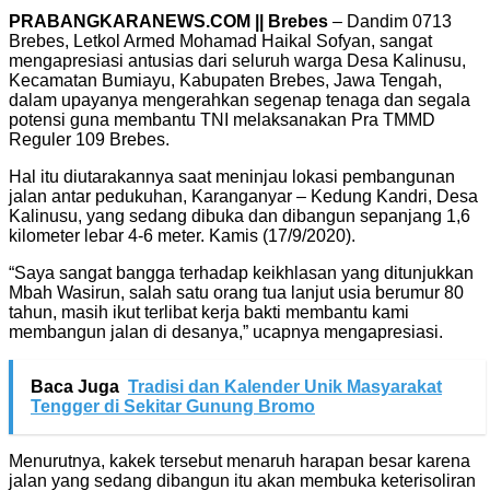
PRABANGKARANEWS.COM || Brebes
– Dandim 0713
Brebes, Letkol Armed Mohamad Haikal Sofyan, sangat
mengapresiasi antusias dari seluruh warga Desa Kalinusu,
Kecamatan Bumiayu, Kabupaten Brebes, Jawa Tengah,
dalam upayanya mengerahkan segenap tenaga dan segala
potensi guna membantu TNI melaksanakan Pra TMMD
Reguler 109 Brebes.
Hal itu diutarakannya saat meninjau lokasi pembangunan
jalan antar pedukuhan, Karanganyar – Kedung Kandri, Desa
Kalinusu, yang sedang dibuka dan dibangun sepanjang 1,6
kilometer lebar 4-6 meter. Kamis (17/9/2020).
“Saya sangat bangga terhadap keikhlasan yang ditunjukkan
Mbah Wasirun, salah satu orang tua lanjut usia berumur 80
tahun, masih ikut terlibat kerja bakti membantu kami
membangun jalan di desanya,” ucapnya mengapresiasi.
Baca Juga
Tradisi dan Kalender Unik Masyarakat
Tengger di Sekitar Gunung Bromo
Menurutnya, kakek tersebut menaruh harapan besar karena
jalan yang sedang dibangun itu akan membuka keterisoliran