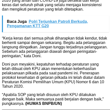
2020 yang aman dari COVID-19 juga berawal dari kerja
keras dari seluruh pihak yang selalu menjaga konsistensi
dan mengikuti peraturan yang telah ditetapkan.
Baca Juga
Polri Terjunkan Patroli Berkuda,
Pengamanan KTT G20
“Kerja keras dari semua pihak diharapkan tidak kendur, tidak
berhenti sampai dengan sekarang. Begitu ada pelanggaran
langsung diingatkan. Jangan tunggu terjadinya pelanggaran.
Sebelum ada pelanggaran diawali dengan peringatan-
peringatan,” kata Doni.
Doni pun meyakini, kepatuhan terhadap peraturan yang
telah dibuat oleh KPU akan menentukan keberhasilan
pelaksanaan pilkada pada saat pandemi ini. Penerapan
protokol kesehatan di gelaran pilkada ini telah diatur dalam
Peraturan Komisi Pemilihan Umum (KPU) Nomor 6 dan 10
Tahun 2020.
“Apabila SOP yang telah disusun oleh KPU dilakukan
dengan baik. Maka semuanya pasti berjalan dengan baik,”
pungkasnya.
(HUMAS BNPB/UN)