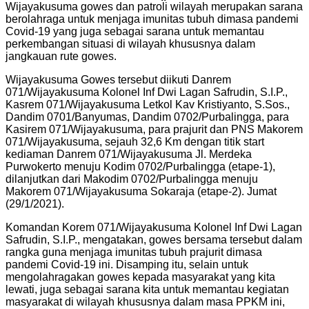
Wijayakusuma gowes dan patroli wilayah merupakan sarana
berolahraga untuk menjaga imunitas tubuh dimasa pandemi
Covid-19 yang juga sebagai sarana untuk memantau
perkembangan situasi di wilayah khususnya dalam
jangkauan rute gowes.
Wijayakusuma Gowes tersebut diikuti Danrem
071/Wijayakusuma Kolonel Inf Dwi Lagan Safrudin, S.I.P.,
Kasrem 071/Wijayakusuma Letkol Kav Kristiyanto, S.Sos.,
Dandim 0701/Banyumas, Dandim 0702/Purbalingga, para
Kasirem 071/Wijayakusuma, para prajurit dan PNS Makorem
071/Wijayakusuma, sejauh 32,6 Km dengan titik start
kediaman Danrem 071/Wijayakusuma Jl. Merdeka
Purwokerto menuju Kodim 0702/Purbalingga (etape-1),
dilanjutkan dari Makodim 0702/Purbalingga menuju
Makorem 071/Wijayakusuma Sokaraja (etape-2). Jumat
(29/1/2021).
Komandan Korem 071/Wijayakusuma Kolonel Inf Dwi Lagan
Safrudin, S.I.P., mengatakan, gowes bersama tersebut dalam
rangka guna menjaga imunitas tubuh prajurit dimasa
pandemi Covid-19 ini. Disamping itu, selain untuk
mengolahragakan gowes kepada masyarakat yang kita
lewati, juga sebagai sarana kita untuk memantau kegiatan
masyarakat di wilayah khususnya dalam masa PPKM ini,