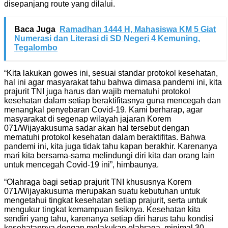
disepanjang route yang dilalui.
Baca Juga
Ramadhan 1444 H, Mahasiswa KM 5 Giat
Numerasi dan Literasi di SD Negeri 4 Kemuning,
Tegalombo
“Kita lakukan gowes ini, sesuai standar protokol kesehatan,
hal ini agar masyarakat tahu bahwa dimasa pandemi ini, kita
prajurit TNI juga harus dan wajib mematuhi protokol
kesehatan dalam setiap beraktifitasnya guna mencegah dan
menangkal penyebaran Covid-19. Kami berharap, agar
masyarakat di segenap wilayah jajaran Korem
071/Wijayakusuma sadar akan hal tersebut dengan
mematuhi protokol kesehatan dalam beraktifitas. Bahwa
pandemi ini, kita juga tidak tahu kapan berakhir. Karenanya
mari kita bersama-sama melindungi diri kita dan orang lain
untuk mencegah Covid-19 ini”, himbaunya.
“Olahraga bagi setiap prajurit TNI khususnya Korem
071/Wijayakusuma merupakan suatu kebutuhan untuk
mengetahui tingkat kesehatan setiap prajurit, serta untuk
mengukur tingkat kemampuan fisiknya. Kesehatan kita
sendiri yang tahu, karenanya setiap diri harus tahu kondisi
kesehatannya dengan melakukan olahraga, minimal 30