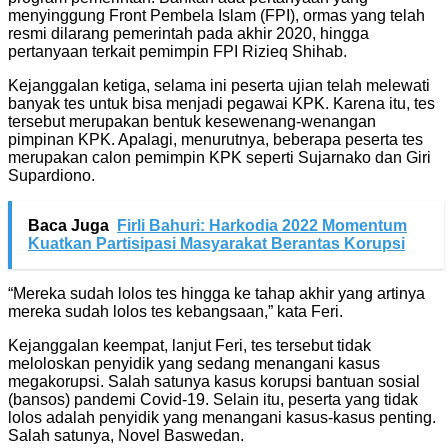
menyinggung Front Pembela Islam (FPI), ormas yang telah
resmi dilarang pemerintah pada akhir 2020, hingga
pertanyaan terkait pemimpin FPI Rizieq Shihab.
Kejanggalan ketiga, selama ini peserta ujian telah melewati
banyak tes untuk bisa menjadi pegawai KPK. Karena itu, tes
tersebut merupakan bentuk kesewenang-wenangan
pimpinan KPK. Apalagi, menurutnya, beberapa peserta tes
merupakan calon pemimpin KPK seperti Sujarnako dan Giri
Supardiono.
Baca Juga
Firli Bahuri: Harkodia 2022 Momentum
Kuatkan Partisipasi Masyarakat Berantas Korupsi
“Mereka sudah lolos tes hingga ke tahap akhir yang artinya
mereka sudah lolos tes kebangsaan,” kata Feri.
Kejanggalan keempat, lanjut Feri, tes tersebut tidak
meloloskan penyidik yang sedang menangani kasus
megakorupsi. Salah satunya kasus korupsi bantuan sosial
(bansos) pandemi Covid-19. Selain itu, peserta yang tidak
lolos adalah penyidik yang menangani kasus-kasus penting.
Salah satunya, Novel Baswedan.