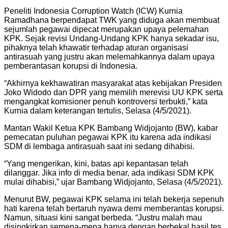
Peneliti Indonesia Corruption Watch (ICW) Kurnia
Ramadhana berpendapat TWK yang diduga akan membuat
sejumlah pegawai dipecat merupakan upaya pelemahan
KPK. Sejak revisi Undang-Undang KPK hanya sekadar isu,
pihaknya telah khawatir terhadap aturan organisasi
antirasuah yang justru akan melemahkannya dalam upaya
pemberantasan korupsi di Indonesia.
“Akhirnya kekhawatiran masyarakat atas kebijakan Presiden
Joko Widodo dan DPR yang memilih merevisi UU KPK serta
mengangkat komisioner penuh kontroversi terbukti,” kata
Kurnia dalam keterangan tertulis, Selasa (4/5/2021).
Mantan Wakil Ketua KPK Bambang Widjojanto (BW), kabar
pemecatan puluhan pegawai KPK itu karena ada indikasi
SDM di lembaga antirasuah saat ini sedang dihabisi.
“Yang mengerikan, kini, batas api kepantasan telah
dilanggar. Jika info di media benar, ada indikasi SDM KPK
mulai dihabisi,” ujar Bambang Widjojanto, Selasa (4/5/2021).
Menurut BW, pegawai KPK selama ini telah bekerja sepenuh
hati karena telah bertaruh nyawa demi memberantas korupsi.
Namun, situasi kini sangat berbeda. “Justru malah mau
disingkirkan semena-mena hanya dengan berbekal hasil tes