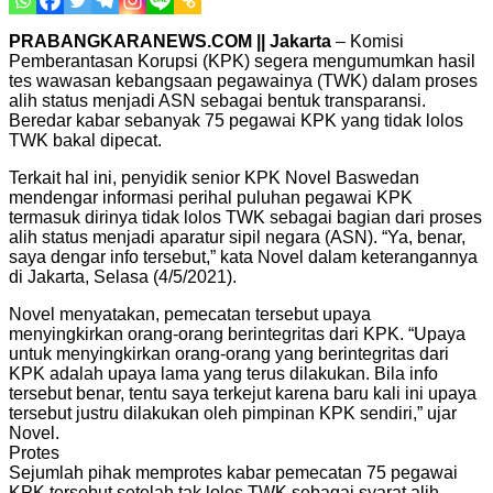
PRABANGKARANEWS.COM || Jakarta
– Komisi
Pemberantasan Korupsi (KPK) segera mengumumkan hasil
tes wawasan kebangsaan pegawainya (TWK) dalam proses
alih status menjadi ASN sebagai bentuk transparansi.
Beredar kabar sebanyak 75 pegawai KPK yang tidak lolos
TWK bakal dipecat.
Terkait hal ini, penyidik senior KPK Novel Baswedan
mendengar informasi perihal puluhan pegawai KPK
termasuk dirinya tidak lolos TWK sebagai bagian dari proses
alih status menjadi aparatur sipil negara (ASN). “Ya, benar,
saya dengar info tersebut,” kata Novel dalam keterangannya
di Jakarta, Selasa (4/5/2021).
Novel menyatakan, pemecatan tersebut upaya
menyingkirkan orang-orang berintegritas dari KPK. “Upaya
untuk menyingkirkan orang-orang yang berintegritas dari
KPK adalah upaya lama yang terus dilakukan. Bila info
tersebut benar, tentu saya terkejut karena baru kali ini upaya
tersebut justru dilakukan oleh pimpinan KPK sendiri,” ujar
Novel.
Protes
Sejumlah pihak memprotes kabar pemecatan 75 pegawai
KPK tersebut setelah tak lolos TWK sebagai syarat alih