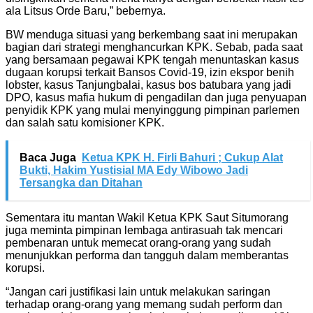
ala Litsus Orde Baru,” bebernya.
BW menduga situasi yang berkembang saat ini merupakan
bagian dari strategi menghancurkan KPK. Sebab, pada saat
yang bersamaan pegawai KPK tengah menuntaskan kasus
dugaan korupsi terkait Bansos Covid-19, izin ekspor benih
lobster, kasus Tanjungbalai, kasus bos batubara yang jadi
DPO, kasus mafia hukum di pengadilan dan juga penyuapan
penyidik KPK yang mulai menyinggung pimpinan parlemen
dan salah satu komisioner KPK.
Baca Juga
Ketua KPK H. Firli Bahuri ; Cukup Alat
Bukti, Hakim Yustisial MA Edy Wibowo Jadi
Tersangka dan Ditahan
Sementara itu mantan Wakil Ketua KPK Saut Situmorang
juga meminta pimpinan lembaga antirasuah tak mencari
pembenaran untuk memecat orang-orang yang sudah
menunjukkan performa dan tangguh dalam memberantas
korupsi.
“Jangan cari justifikasi lain untuk melakukan saringan
terhadap orang-orang yang memang sudah perform dan