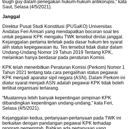
tough guy dalam penegakan hukum-hukum antikorupsi,” kata
Saut, Selasa (4/5/2021).
Janggal
Direktur Pusat Studi Konstitusi (PUSaKO) Universitas
Andalas Feri Amsari yang mendapatkan bocoran soal tes
untuk pegawai KPK mengaku TWK tersebut dinilai janggal.
Kejanggalan pertama terletak pada dasar hukum tes syarat
alih status kepegawaian itu. Tes tersebut tidak diatur dalam
Undang-Undang Nomor 19 Tahun 2019 Tentang KPK,
melainkan hanya berdasar pada peraturan Komisi.
KPK telah menerbitkan Peraturan Komisi (Perkom) Nomor 1
Tahun 2021 tentang tata cara pengalihan status pegawai
KPK menjadi aparatur sipil negara (ASN). Dalam Perkom ini
diatur syarat menjadi ASN adalah pegawai KPK tidak boleh
terlibat organisasi terlarang.
“Muatannya lebih banyak kepentingan pimpinan KPK
dibandingkan kepentingan undang-undang,” kata Feri,
Selasa (4/5/2021).
Kejanggalan kedua, pertanyaan-pertanyaan pada TWK ini
berkaitan dengan pandangan pegawai KPK terhadap
program pemerintah. Bahkan ada pertanyaan yang