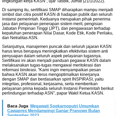
lingkungan kerja KASN”, ujar Tasdik, Jumat (21/1/2022).
Di samping itu, sertifikasi SMAP diharapkan mampu menjadi
simbol dan citra positif KASN di hadapan publik dan seluruh
instansi pemerintah. Keduanya merupakan pihak penerima
jasa dan pelayanan penerapan sistem merit, pengisian
Jabatan Pimpinan Tinggi (JPT), dan pengawasan terhadap
kepatuhan penerapan Nilai Dasar, Kode Etik, Kode Perilaku,
dan Netralitas ASN.
Selanjutnya, manajemen puncak dan seluruh jajaran KASN
harus terus berupaya meningkatkan efektivitas sistem anti
penyuapan dalam seluruh aspek pelayanan tugasnya.
Sertifikasi ini akan menjadi panduan pegawai KASN dalam
melaksanakan tugas-tugas mengawal meritokrasi dan
reformasi birokrasi. “Kami ingin menyampaikan pesan
bahwa KASN akan terus mengoptimalkan kinerjanya
dengan SMAP dan berdasarkan spirit INSPIRASI, yaitu
integritas, profesional, kerjasama, serta memberikan
pelayanan prima kepada seluruh Instansi Pemerintah berikut
perlindungan terhadap ASN”, papar Wakil Ketua KASN.
Baca Juga
Megawati Soekarnoputri Umumkan
Cawapres Mendampingi Ganjar Pranowo Bulan
September 2023