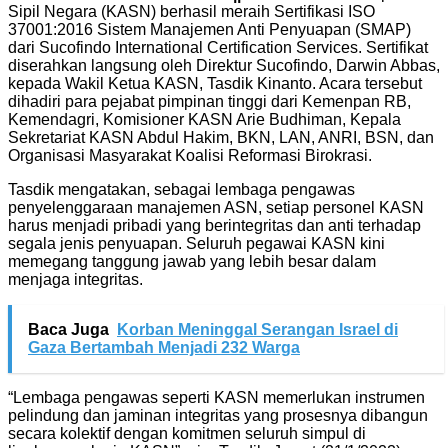
Sipil Negara (KASN) berhasil meraih Sertifikasi ISO
37001:2016 Sistem Manajemen Anti Penyuapan (SMAP)
dari Sucofindo International Certification Services. Sertifikat
diserahkan langsung oleh Direktur Sucofindo, Darwin Abbas,
kepada Wakil Ketua KASN, Tasdik Kinanto. Acara tersebut
dihadiri para pejabat pimpinan tinggi dari Kemenpan RB,
Kemendagri, Komisioner KASN Arie Budhiman, Kepala
Sekretariat KASN Abdul Hakim, BKN, LAN, ANRI, BSN, dan
Organisasi Masyarakat Koalisi Reformasi Birokrasi.
Tasdik mengatakan, sebagai lembaga pengawas
penyelenggaraan manajemen ASN, setiap personel KASN
harus menjadi pribadi yang berintegritas dan anti terhadap
segala jenis penyuapan. Seluruh pegawai KASN kini
memegang tanggung jawab yang lebih besar dalam
menjaga integritas.
Baca Juga
Korban Meninggal Serangan Israel di
Gaza Bertambah Menjadi 232 Warga
“Lembaga pengawas seperti KASN memerlukan instrumen
pelindung dan jaminan integritas yang prosesnya dibangun
secara kolektif dengan komitmen seluruh simpul di