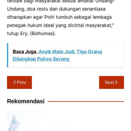
terbaik bagi masyarakat sesuai amanat Undang-
Undang, doa restu dan dukungan senantiasa
diharapkan agar Polri tumbuh sebagai lembaga
penegak hukum ideal yang dicintai masyarakat,”
tutup Ery. (Bidhumas).
Baca Juga
Asyik Main Judi, Tiga Orang
Ditangkap Polres Serang
Navigasi
Prev
Next
pos
Rekomendasi