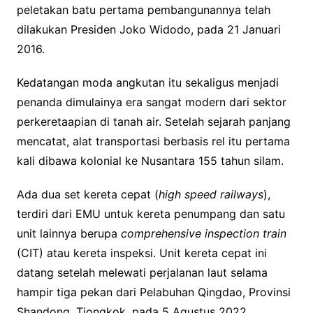
peletakan batu pertama pembangunannya telah
dilakukan Presiden Joko Widodo, pada 21 Januari
2016.
Kedatangan moda angkutan itu sekaligus menjadi
penanda dimulainya era sangat modern dari sektor
perkeretaapian di tanah air. Setelah sejarah panjang
mencatat, alat transportasi berbasis rel itu pertama
kali dibawa kolonial ke Nusantara 155 tahun silam.
Ada dua set kereta cepat (
high speed railways
),
terdiri dari EMU untuk kereta penumpang dan satu
unit lainnya berupa
c
omprehensive
i
nspection
t
rain
(CIT) atau kereta inspeksi. Unit kereta cepat ini
datang setelah melewati perjalanan laut selama
hampir tiga pekan dari Pelabuhan Qingdao, Provinsi
Shandong, Tiongkok, pada 5 Agustus 2022.