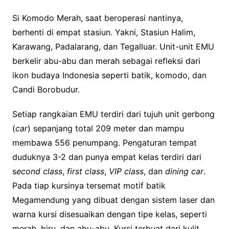
Si Komodo Merah, saat beroperasi nantinya,
berhenti di empat stasiun. Yakni, Stasiun Halim,
Karawang, Padalarang, dan Tegalluar. Unit-unit EMU
berkelir abu-abu dan merah sebagai refleksi dari
ikon budaya Indonesia seperti batik, komodo, dan
Candi Borobudur.
Setiap rangkaian EMU terdiri dari tujuh unit gerbong
(
car
) sepanjang total 209 meter dan mampu
membawa 556 penumpang. Pengaturan tempat
duduknya 3-2 dan punya empat kelas terdiri dari
s
econd
c
lass
,
f
irst
c
lass
,
VIP
c
lass
, dan
d
ining
c
ar
.
Pada tiap kursinya tersemat motif batik
Megamendung yang dibuat dengan sistem laser dan
warna kursi disesuaikan dengan tipe kelas, seperti
merah, biru, dan abu-abu. Kursi terbuat dari kulit