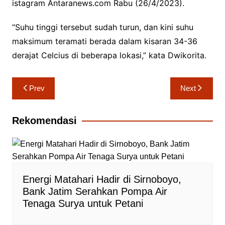
istagram Antaranews.com Rabu (26/4/2023).
“Suhu tinggi tersebut sudah turun, dan kini suhu
maksimum teramati berada dalam kisaran 34-36
derajat Celcius di beberapa lokasi,” kata Dwikorita.
Navigasi
Prev
Next
pos
Rekomendasi
Energi Matahari Hadir di Sirnoboyo,
Bank Jatim Serahkan Pompa Air
Tenaga Surya untuk Petani