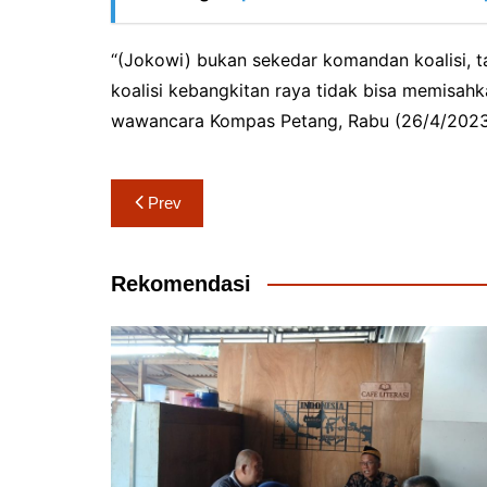
“(Jokowi) bukan sekedar komandan koalisi, t
koalisi kebangkitan raya tidak bisa memisah
wawancara Kompas Petang, Rabu (26/4/2023
Navigasi
Prev
pos
Rekomendasi