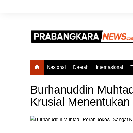
Skip
to
content
Nasional
Daerah
Internasional
T
Burhanuddin Muhtad
Krusial Menentukan 