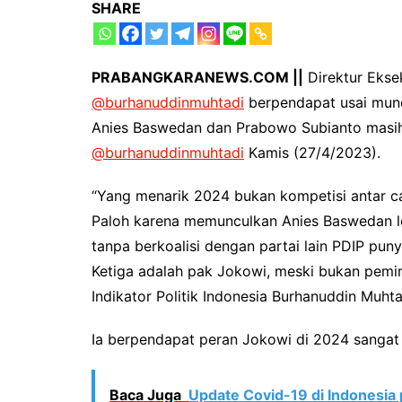
SHARE
PRABANGKARANEWS.COM ||
Direktur Eksek
@burhanuddinmuhtadi
berpendapat usai munc
Anies Baswedan dan Prabowo Subianto masih h
@burhanuddinmuhtadi
Kamis (27/4/2023).
“Yang menarik 2024 bukan kompetisi antar ca
Paloh karena memunculkan Anies Baswedan le
tanpa berkoalisi dengan partai lain PDIP pu
Ketiga adalah pak Jokowi, meski bukan pemimp
Indikator Politik Indonesia Burhanuddin Muhta
Ia berpendapat peran Jokowi di 2024 sangat 
Baca Juga
Update Covid-19 di Indonesia 