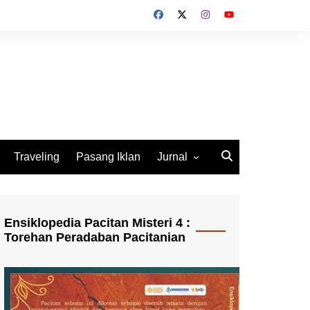
Traveling
Pasang Iklan
Jurnal
Jurnal Socio Cultura
Indonesia
Ensiklopedia Pacitan Misteri 4 :
Torehan Peradaban Pacitanian