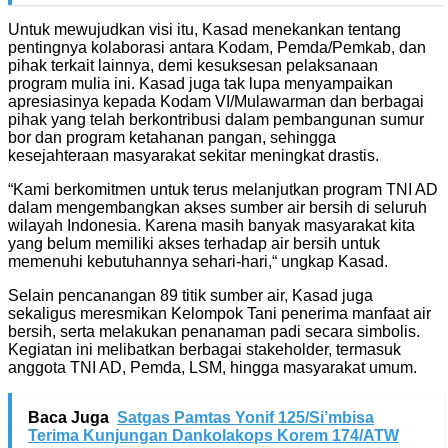
Untuk mewujudkan visi itu, Kasad menekankan tentang
pentingnya kolaborasi antara Kodam, Pemda/Pemkab, dan
pihak terkait lainnya, demi kesuksesan pelaksanaan
program mulia ini. Kasad juga tak lupa menyampaikan
apresiasinya kepada Kodam VI/Mulawarman dan berbagai
pihak yang telah berkontribusi dalam pembangunan sumur
bor dan program ketahanan pangan, sehingga
kesejahteraan masyarakat sekitar meningkat drastis.
“Kami berkomitmen untuk terus melanjutkan program TNI AD
dalam mengembangkan akses sumber air bersih di seluruh
wilayah Indonesia. Karena masih banyak masyarakat kita
yang belum memiliki akses terhadap air bersih untuk
memenuhi kebutuhannya sehari-hari,“ ungkap Kasad.
Selain pencanangan 89 titik sumber air, Kasad juga
sekaligus meresmikan Kelompok Tani penerima manfaat air
bersih, serta melakukan penanaman padi secara simbolis.
Kegiatan ini melibatkan berbagai stakeholder, termasuk
anggota TNI AD, Pemda, LSM, hingga masyarakat umum.
Baca Juga
Satgas Pamtas Yonif 125/Si’mbisa
Terima Kunjungan Dankolakops Korem 174/ATW