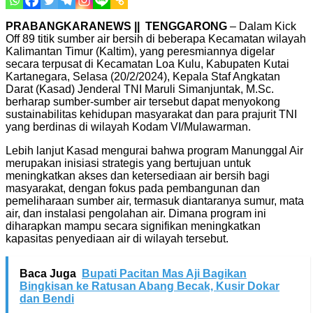
PRABANGKARANEWS || TENGGARONG
– Dalam Kick
Off 89 titik sumber air bersih di beberapa Kecamatan wilayah
Kalimantan Timur (Kaltim), yang peresmiannya digelar
secara terpusat di Kecamatan Loa Kulu, Kabupaten Kutai
Kartanegara, Selasa (20/2/2024), Kepala Staf Angkatan
Darat (Kasad) Jenderal TNI Maruli Simanjuntak, M.Sc.
berharap sumber-sumber air tersebut dapat menyokong
sustainabilitas kehidupan masyarakat dan para prajurit TNI
yang berdinas di wilayah Kodam VI/Mulawarman.
Lebih lanjut Kasad mengurai bahwa program Manunggal Air
merupakan inisiasi strategis yang bertujuan untuk
meningkatkan akses dan ketersediaan air bersih bagi
masyarakat, dengan fokus pada pembangunan dan
pemeliharaan sumber air, termasuk diantaranya sumur, mata
air, dan instalasi pengolahan air. Dimana program ini
diharapkan mampu secara signifikan meningkatkan
kapasitas penyediaan air di wilayah tersebut.
Baca Juga
Bupati Pacitan Mas Aji Bagikan
Bingkisan ke Ratusan Abang Becak, Kusir Dokar
dan Bendi