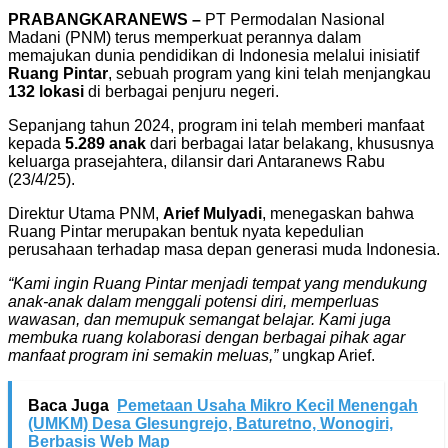
PRABANGKARANEWS –
PT Permodalan Nasional
Madani (PNM) terus memperkuat perannya dalam
memajukan dunia pendidikan di Indonesia melalui inisiatif
Ruang Pintar
, sebuah program yang kini telah menjangkau
132 lokasi
di berbagai penjuru negeri.
Sepanjang tahun 2024, program ini telah memberi manfaat
kepada
5.289 anak
dari berbagai latar belakang, khususnya
keluarga prasejahtera, dilansir dari Antaranews Rabu
(23/4/25).
Direktur Utama PNM,
Arief Mulyadi
, menegaskan bahwa
Ruang Pintar merupakan bentuk nyata kepedulian
perusahaan terhadap masa depan generasi muda Indonesia.
“Kami ingin Ruang Pintar menjadi tempat yang mendukung
anak-anak dalam menggali potensi diri, memperluas
wawasan, dan memupuk semangat belajar. Kami juga
membuka ruang kolaborasi dengan berbagai pihak agar
manfaat program ini semakin meluas,”
ungkap Arief.
Baca Juga
Pemetaan Usaha Mikro Kecil Menengah
(UMKM) Desa Glesungrejo, Baturetno, Wonogiri,
Berbasis Web Map