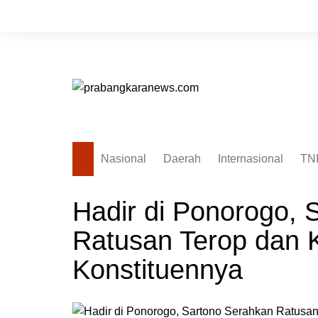
Skip
to
content
Nasional
Daerah
Internasional
TN
Hadir di Ponorogo, 
Ratusan Terop dan K
Konstituennya