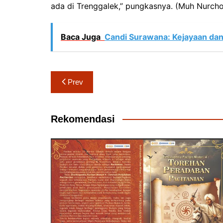
ada di Trenggalek,” pungkasnya. (Muh Nurcho
Baca Juga
Candi Surawana: Kejayaan dan
Navigasi
Prev
pos
Rekomendasi