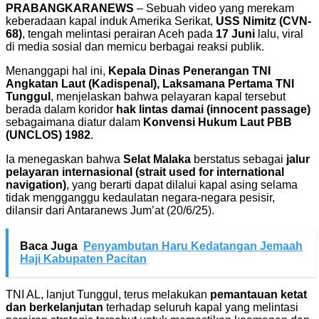
PRABANGKARANEWS
– Sebuah video yang merekam
keberadaan kapal induk Amerika Serikat,
USS Nimitz (CVN-
68)
, tengah melintasi perairan Aceh pada
17 Juni
lalu, viral
di media sosial dan memicu berbagai reaksi publik.
Menanggapi hal ini,
Kepala Dinas Penerangan TNI
Angkatan Laut (Kadispenal), Laksamana Pertama TNI
Tunggul
, menjelaskan bahwa pelayaran kapal tersebut
berada dalam koridor
hak lintas damai (innocent passage)
sebagaimana diatur dalam
Konvensi Hukum Laut PBB
(UNCLOS) 1982
.
Ia menegaskan bahwa
Selat Malaka
berstatus sebagai
jalur
pelayaran internasional (strait used for international
navigation)
, yang berarti dapat dilalui kapal asing selama
tidak mengganggu kedaulatan negara-negara pesisir,
dilansir dari Antaranews Jum’at (20/6/25).
Baca Juga
Penyambutan Haru Kedatangan Jemaah
Haji Kabupaten Pacitan
TNI AL, lanjut Tunggul, terus melakukan
pemantauan ketat
dan berkelanjutan
terhadap seluruh kapal yang melintasi