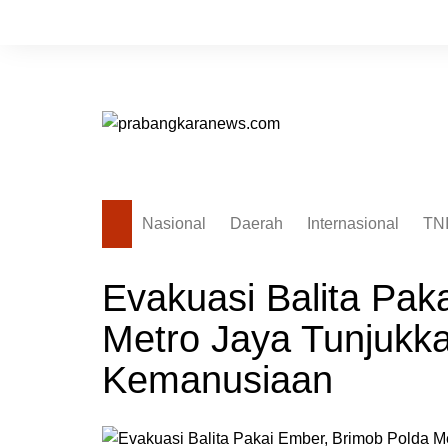
Skip
to
content
Nasional
Daerah
Internasional
TN
Evakuasi Balita Pak
Metro Jaya Tunjukk
Kemanusiaan