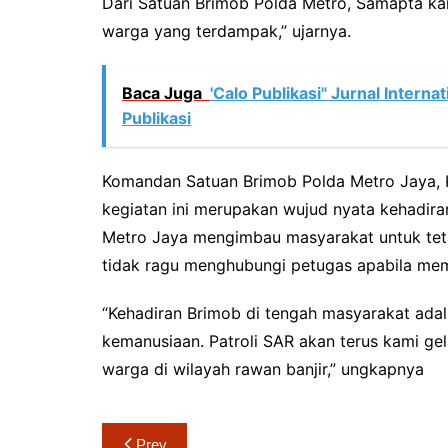
Dari Satuan Brimob Polda Metro, Samapta k
warga yang terdampak,” ujarnya.
Baca Juga
'Calo Publikasi" Jurnal Interna
Publikasi
Komandan Satuan Brimob Polda Metro Jaya,
kegiatan ini merupakan wujud nyata kehadira
Metro Jaya mengimbau masyarakat untuk tet
tidak ragu menghubungi petugas apabila me
“Kehadiran Brimob di tengah masyarakat adal
kemanusiaan. Patroli SAR akan terus kami g
warga di wilayah rawan banjir,” ungkapnya
Navigasi
Prev