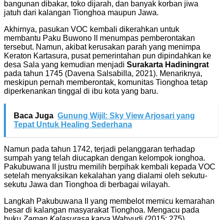
bangunan dibakar, toko dijarah, dan banyak korban jiwa
jatuh dari kalangan Tionghoa maupun Jawa.
Akhirnya, pasukan VOC kembali dikerahkan untuk
membantu Paku Buwono II menumpas pemberontakan
tersebut. Namun, akibat kerusakan parah yang menimpa
Keraton Kartasura, pusat pemerintahan pun dipindahkan ke
desa Sala yang kemudian menjadi
Surakarta Hadiningrat
pada tahun 1745 (Davena Salsabilla, 2021). Menariknya,
meskipun pernah memberontak, komunitas Tionghoa tetap
diperkenankan tinggal di ibu kota yang baru.
Baca Juga
Gunung Wijil: Sky View Arjosari yang
Tepat Untuk Healing Sederhana
Namun pada tahun 1742, terjadi pelanggaran terhadap
sumpah yang telah diucapkan dengan kelompok ionghoa.
Pakubuwana II justru memilih berpihak kembali kepada VOC
setelah menyaksikan kekalahan yang dialami oleh sekutu-
sekutu Jawa dan Tionghoa di berbagai wilayah.
Langkah Pakubuwana II yang membelot memicu kemarahan
besar di kalangan masyarakat Tionghoa. Mengacu pada
buku
Zaman Kalasurasa
karya Wahyudi (2015: 275),