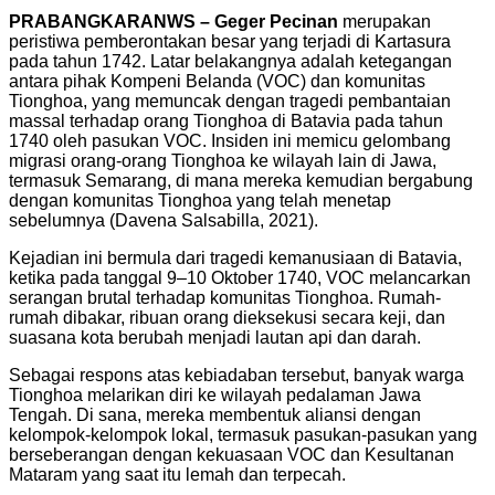
PRABANGKARANWS – Geger Pecinan
merupakan
peristiwa pemberontakan besar yang terjadi di Kartasura
pada tahun 1742. Latar belakangnya adalah ketegangan
antara pihak Kompeni Belanda (VOC) dan komunitas
Tionghoa, yang memuncak dengan tragedi pembantaian
massal terhadap orang Tionghoa di Batavia pada tahun
1740 oleh pasukan VOC. Insiden ini memicu gelombang
migrasi orang-orang Tionghoa ke wilayah lain di Jawa,
termasuk Semarang, di mana mereka kemudian bergabung
dengan komunitas Tionghoa yang telah menetap
sebelumnya (Davena Salsabilla, 2021).
Kejadian ini bermula dari tragedi kemanusiaan di Batavia,
ketika pada tanggal 9–10 Oktober 1740, VOC melancarkan
serangan brutal terhadap komunitas Tionghoa. Rumah-
rumah dibakar, ribuan orang dieksekusi secara keji, dan
suasana kota berubah menjadi lautan api dan darah.
Sebagai respons atas kebiadaban tersebut, banyak warga
Tionghoa melarikan diri ke wilayah pedalaman Jawa
Tengah. Di sana, mereka membentuk aliansi dengan
kelompok-kelompok lokal, termasuk pasukan-pasukan yang
berseberangan dengan kekuasaan VOC dan Kesultanan
Mataram yang saat itu lemah dan terpecah.