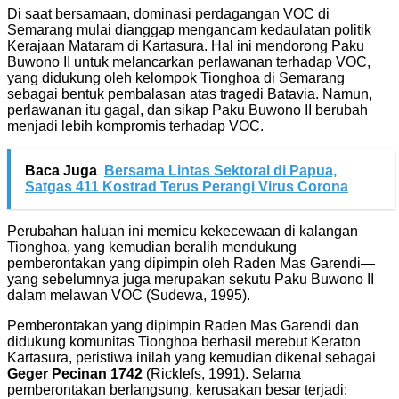
Di saat bersamaan, dominasi perdagangan VOC di
Semarang mulai dianggap mengancam kedaulatan politik
Kerajaan Mataram di Kartasura. Hal ini mendorong Paku
Buwono II untuk melancarkan perlawanan terhadap VOC,
yang didukung oleh kelompok Tionghoa di Semarang
sebagai bentuk pembalasan atas tragedi Batavia. Namun,
perlawanan itu gagal, dan sikap Paku Buwono II berubah
menjadi lebih kompromis terhadap VOC.
Baca Juga
Bersama Lintas Sektoral di Papua,
Satgas 411 Kostrad Terus Perangi Virus Corona
Perubahan haluan ini memicu kekecewaan di kalangan
Tionghoa, yang kemudian beralih mendukung
pemberontakan yang dipimpin oleh Raden Mas Garendi—
yang sebelumnya juga merupakan sekutu Paku Buwono II
dalam melawan VOC (Sudewa, 1995).
Pemberontakan yang dipimpin Raden Mas Garendi dan
didukung komunitas Tionghoa berhasil merebut Keraton
Kartasura, peristiwa inilah yang kemudian dikenal sebagai
Geger Pecinan 1742
(Ricklefs, 1991). Selama
pemberontakan berlangsung, kerusakan besar terjadi: