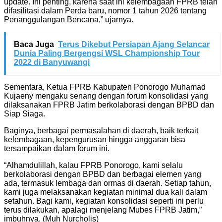
update. Ini penting, karena saat ini kelembagaan FPRB telah
difasilitasi dalam Perda baru, nomor 1 tahun 2026 tentang
Penanggulangan Bencana,” ujarnya.
Baca Juga
Terus Dikebut Persiapan Ajang Selancar
Dunia Paling Bergengsi WSL Championship Tour
2022 di Banyuwangi
Sementara, Ketua FPRB Kabupaten Ponorogo Muhamad
Kujaeny mengaku senang dengan forum konsolidasi yang
dilaksanakan FPRB Jatim berkolaborasi dengan BPBD dan
Siap Siaga.
Baginya, berbagai permasalahan di daerah, baik terkait
kelembagaan, kepengurusan hingga anggaran bisa
tersampaikan dalam forum ini.
“Alhamdulillah, kalau FPRB Ponorogo, kami selalu
berkolaborasi dengan BPBD dan berbagai elemen yang
ada, termasuk lembaga dan ormas di daerah. Setiap tahun,
kami juga melaksanakan kegiatan minimal dua kali dalam
setahun. Bagi kami, kegiatan konsolidasi seperti ini perlu
terus dilakukan, apalagi menjelang Mubes FPRB Jatim,”
imbuhnya. (Muh Nurcholis)