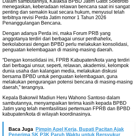
Dalam sambutannya, Kalaksa BPBD Jatim Gatot Soebroto
menegaskan, keberadaan relawan bencana saat ini sangat
penting dan semakin kuat secara hukum, menyusul telah
terbitnya revisi Perda Jatim nomor 1 Tahun 2026
Penanggulangan Bencana.
Dengan adanya Perda ini, maka Forum PRB yang
anggotanya terdiri dari berbagai unsur penthahelix,
berkolaborasi dengan BPBD perlu melakukan konsolidasi,
penguatan kelembagaan di masing-masing daerah.
“Dengan konsolidasi ini, FPRB Kabupaten/kota yang terdiri
dari berbagai unsur, seperti, relawan, akademisi, kelompok
dunia usaha dan kalangan media, melakukan diskusi
bersama BPBD untuk penguatan kelembagaan, guna
melakukan pengurangan potensi bencana di masing-masing
daerah,” terangnya.
Kepala Bakorwil Madiun Heru Wahono Santoso dalam
sambutannya, menyampaikan terima kasih kepada BPBD
Jatim yang telah memfasilitasi pertemuan FPRB dan BPBD
kabupaten/kota di wilayah koordinasinya.
Baca Juga
Pimpin Apel Kerja, Bupati Pacitan Ajak
Penerima SK P3K Paruh Waktu untuk Bersyukur