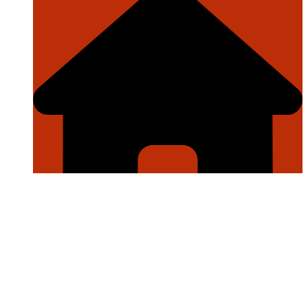
Nasional
Daerah
Internasional
TNI
POLRI
Politik
OPK&CB