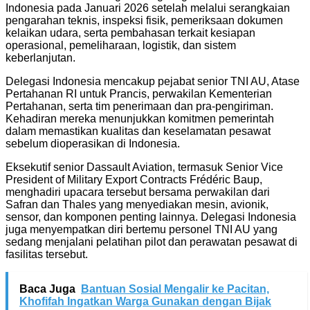
Indonesia pada Januari 2026 setelah melalui serangkaian
pengarahan teknis, inspeksi fisik, pemeriksaan dokumen
kelaikan udara, serta pembahasan terkait kesiapan
operasional, pemeliharaan, logistik, dan sistem
keberlanjutan.
Delegasi Indonesia mencakup pejabat senior TNI AU, Atase
Pertahanan RI untuk Prancis, perwakilan Kementerian
Pertahanan, serta tim penerimaan dan pra-pengiriman.
Kehadiran mereka menunjukkan komitmen pemerintah
dalam memastikan kualitas dan keselamatan pesawat
sebelum dioperasikan di Indonesia.
Eksekutif senior
Dassault Aviation
, termasuk Senior Vice
President of Military Export Contracts Frédéric Baup,
menghadiri upacara tersebut bersama perwakilan dari
Safran dan Thales yang menyediakan mesin, avionik,
sensor, dan komponen penting lainnya. Delegasi Indonesia
juga menyempatkan diri bertemu personel TNI AU yang
sedang menjalani pelatihan pilot dan perawatan pesawat di
fasilitas tersebut.
Baca Juga
Bantuan Sosial Mengalir ke Pacitan,
Khofifah Ingatkan Warga Gunakan dengan Bijak