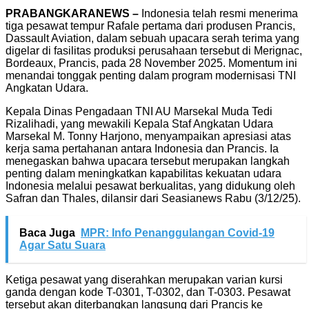
PRABANGKARANEWS –
Indonesia telah resmi menerima
tiga pesawat tempur Rafale pertama dari produsen Prancis,
Dassault Aviation
, dalam sebuah upacara serah terima yang
digelar di fasilitas produksi perusahaan tersebut di Merignac,
Bordeaux, Prancis, pada 28 November 2025. Momentum ini
menandai tonggak penting dalam program modernisasi TNI
Angkatan Udara.
Kepala Dinas Pengadaan TNI AU Marsekal Muda Tedi
Rizalihadi, yang mewakili Kepala Staf Angkatan Udara
Marsekal M. Tonny Harjono, menyampaikan apresiasi atas
kerja sama pertahanan antara Indonesia dan Prancis. Ia
menegaskan bahwa upacara tersebut merupakan langkah
penting dalam meningkatkan kapabilitas kekuatan udara
Indonesia melalui pesawat berkualitas, yang didukung oleh
Safran
dan
Thales, dilansir dari Seasianews Rabu (3/12/25).
Baca Juga
MPR: Info Penanggulangan Covid-19
Agar Satu Suara
Ketiga pesawat yang diserahkan merupakan varian kursi
ganda dengan kode T-0301, T-0302, dan T-0303. Pesawat
tersebut akan diterbangkan langsung dari Prancis ke