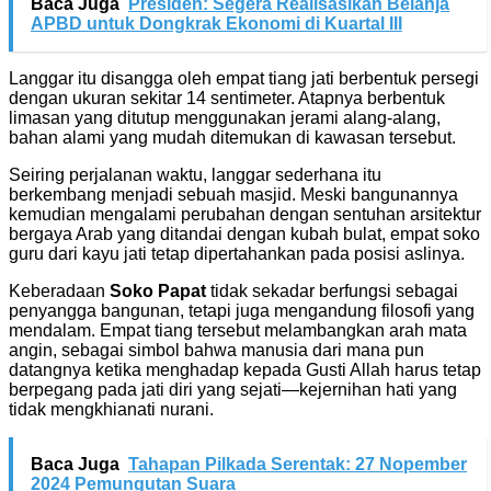
Baca Juga
Presiden: Segera Realisasikan Belanja
APBD untuk Dongkrak Ekonomi di Kuartal III
Langgar itu disangga oleh empat tiang jati berbentuk persegi
dengan ukuran sekitar 14 sentimeter. Atapnya berbentuk
limasan yang ditutup menggunakan jerami alang-alang,
bahan alami yang mudah ditemukan di kawasan tersebut.
Seiring perjalanan waktu, langgar sederhana itu
berkembang menjadi sebuah masjid. Meski bangunannya
kemudian mengalami perubahan dengan sentuhan arsitektur
bergaya Arab yang ditandai dengan kubah bulat, empat soko
guru dari kayu jati tetap dipertahankan pada posisi aslinya.
Keberadaan
Soko Papat
tidak sekadar berfungsi sebagai
penyangga bangunan, tetapi juga mengandung filosofi yang
mendalam. Empat tiang tersebut melambangkan arah mata
angin, sebagai simbol bahwa manusia dari mana pun
datangnya ketika menghadap kepada Gusti Allah harus tetap
berpegang pada jati diri yang sejati—kejernihan hati yang
tidak mengkhianati nurani.
Baca Juga
Tahapan Pilkada Serentak: 27 Nopember
2024 Pemungutan Suara