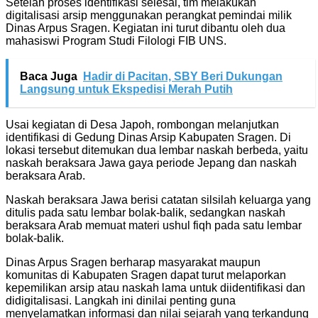
Setelah proses identifikasi selesai, tim melakukan
digitalisasi arsip menggunakan perangkat pemindai milik
Dinas Arpus Sragen. Kegiatan ini turut dibantu oleh dua
mahasiswi Program Studi Filologi FIB UNS.
Baca Juga
Hadir di Pacitan, SBY Beri Dukungan
Langsung untuk Ekspedisi Merah Putih
Usai kegiatan di Desa Japoh, rombongan melanjutkan
identifikasi di Gedung Dinas Arsip Kabupaten Sragen. Di
lokasi tersebut ditemukan dua lembar naskah berbeda, yaitu
naskah beraksara Jawa gaya periode Jepang dan naskah
beraksara Arab.
Naskah beraksara Jawa berisi catatan silsilah keluarga yang
ditulis pada satu lembar bolak-balik, sedangkan naskah
beraksara Arab memuat materi ushul fiqh pada satu lembar
bolak-balik.
Dinas Arpus Sragen berharap masyarakat maupun
komunitas di Kabupaten Sragen dapat turut melaporkan
kepemilikan arsip atau naskah lama untuk diidentifikasi dan
didigitalisasi. Langkah ini dinilai penting guna
menyelamatkan informasi dan nilai sejarah yang terkandung