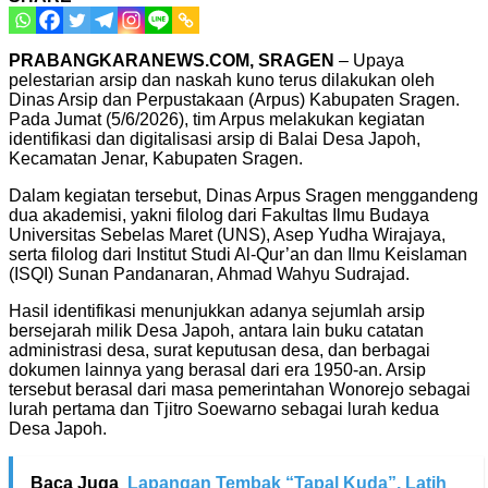
PRABANGKARANEWS.COM, SRAGEN
– Upaya
pelestarian arsip dan naskah kuno terus dilakukan oleh
Dinas Arsip dan Perpustakaan (Arpus) Kabupaten Sragen.
Pada Jumat (5/6/2026), tim Arpus melakukan kegiatan
identifikasi dan digitalisasi arsip di Balai Desa Japoh,
Kecamatan Jenar, Kabupaten Sragen.
Dalam kegiatan tersebut, Dinas Arpus Sragen menggandeng
dua akademisi, yakni filolog dari Fakultas Ilmu Budaya
Universitas Sebelas Maret (UNS), Asep Yudha Wirajaya,
serta filolog dari Institut Studi Al-Qur’an dan Ilmu Keislaman
(ISQI) Sunan Pandanaran, Ahmad Wahyu Sudrajad.
Hasil identifikasi menunjukkan adanya sejumlah arsip
bersejarah milik Desa Japoh, antara lain buku catatan
administrasi desa, surat keputusan desa, dan berbagai
dokumen lainnya yang berasal dari era 1950-an. Arsip
tersebut berasal dari masa pemerintahan Wonorejo sebagai
lurah pertama dan Tjitro Soewarno sebagai lurah kedua
Desa Japoh.
Baca Juga
Lapangan Tembak “Tapal Kuda”, Latih