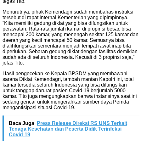
tegas Tito.
Menurutnya, pihak Kemendagri sudah membahas instruksi
tersebut di rapat internal Kementerian yang dipimpinnya.
“Kita memiliki gedung diklat yang bisa difungsikan untuk
perawatan. Rata-rata jumlah kamar di propinsi besar, bisa
mencapai 200 kamar, yang menengah sekitar 125 kamar dan
daerah yang kecil mencapai 50 kamar. Semuanya bisa
dialihfungsikan sementara menjadi tempat rawat inap bila
diperlukan. Sebaran gedung diklat dengan fasilitas demikian
sudah ada di seluruh Indonesia. Kecuali di 3 propinsi saja,”
jelas Tito.
Hasil pengecekan ke Kepala BPSDM yang membawahi
sarana Diklat Kemendagri, tambah mantan Kapolri ini, total
kamar tersedia seluruh Indonesia yang bisa difungsikan
untuk tanggap darurat pasien Covid-19 berjumlah 5000
kamar. Tito juga mengungkapkan bahwa instansinya saat ini
sedang gencar untuk mengerahkan sumber daya Pemda
mengantisipasi situasi Covid-19.
Baca Juga
Press Release Direksi RS UNS Terkait
Tenaga Kesehatan dan Peserta Didik Terinfeksi
Covid-19