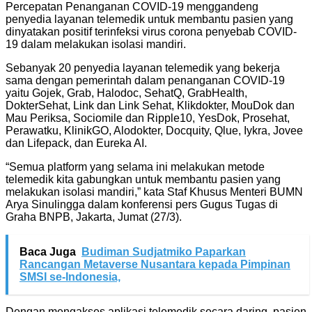
Percepatan Penanganan COVID-19 menggandeng
penyedia layanan telemedik untuk membantu pasien yang
dinyatakan positif terinfeksi virus corona penyebab COVID-
19 dalam melakukan isolasi mandiri.
Sebanyak 20 penyedia layanan telemedik yang bekerja
sama dengan pemerintah dalam penanganan COVID-19
yaitu Gojek, Grab, Halodoc, SehatQ, GrabHealth,
DokterSehat, Link dan Link Sehat, Klikdokter, MouDok dan
Mau Periksa, Sociomile dan Ripple10, YesDok, Prosehat,
Perawatku, KlinikGO, Alodokter, Docquity, Qlue, Iykra, Jovee
dan Lifepack, dan Eureka AI.
“Semua platform yang selama ini melakukan metode
telemedik kita gabungkan untuk membantu pasien yang
melakukan isolasi mandiri,” kata Staf Khusus Menteri BUMN
Arya Sinulingga dalam konferensi pers Gugus Tugas di
Graha BNPB, Jakarta, Jumat (27/3).
Baca Juga
Budiman Sudjatmiko Paparkan
Rancangan Metaverse Nusantara kepada Pimpinan
SMSI se-Indonesia,
Dengan mengakses aplikasi telemedik secara daring, pasien