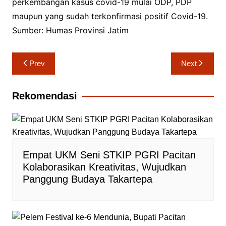
perkembangan kasus covid-19 mulai ODP, PDP
maupun yang sudah terkonfirmasi positif Covid-19.
Sumber: Humas Provinsi Jatim
Navigasi
Prev
Next
pos
Rekomendasi
Empat UKM Seni STKIP PGRI Pacitan
Kolaborasikan Kreativitas, Wujudkan
Panggung Budaya Takartepa