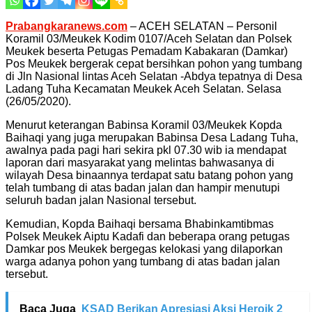
Prabangkaranews.com
– ACEH SELATAN – Personil
Koramil 03/Meukek Kodim 0107/Aceh Selatan dan Polsek
Meukek beserta Petugas Pemadam Kabakaran (Damkar)
Pos Meukek bergerak cepat bersihkan pohon yang tumbang
di Jln Nasional lintas Aceh Selatan -Abdya tepatnya di Desa
Ladang Tuha Kecamatan Meukek Aceh Selatan. Selasa
(26/05/2020).
Menurut keterangan Babinsa Koramil 03/Meukek Kopda
Baihaqi yang juga merupakan Babinsa Desa Ladang Tuha,
awalnya pada pagi hari sekira pkl 07.30 wib ia mendapat
laporan dari masyarakat yang melintas bahwasanya di
wilayah Desa binaannya terdapat satu batang pohon yang
telah tumbang di atas badan jalan dan hampir menutupi
seluruh badan jalan Nasional tersebut.
Kemudian, Kopda Baihaqi bersama Bhabinkamtibmas
Polsek Meukek Aiptu Kadafi dan beberapa orang petugas
Damkar pos Meukek bergegas kelokasi yang dilaporkan
warga adanya pohon yang tumbang di atas badan jalan
tersebut.
Baca Juga
KSAD Berikan Apresiasi Aksi Heroik 2