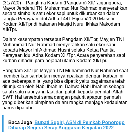
(31/7/20) – Panglima Kodam (Pangdam) XII/Tanjungpura,
Mayor Jenderal TNI Muhammad Nur Rahmad menyerahkan
secara simbolis satu ekor sapi untuk dikurbankan dalam
rangka Perayaan Idul Adha 1441 Hijriah/2020 Masehi
Kodam XII/Tpr di halaman Masjid Nurul Ikhlas Makodam
XII/Tpr.
Dalam kesempatan tersebut Pangdam XII/Tpr, Mayjen TNI
Muhammad Nur Rahmad menyerahkan satu ekor sapi
kepada Mayor Inf Akhmad Husni selaku Ketua Panitia
Perayaan Idul Adha Kodam XII/Tpr. Acara penyerahan sapi
kurban dihadiri para pejabat utama Kodam XII/Tpr.
Pangdam XII/Tpr, Mayjen TNI Muhammad Nur Rahmad saat
memberikan sambutan menyampaikan, dengan kurban ini
ada beberapa nilai yang bisa dipetik yaitu bagaimana telah
ditunjukan oleh Nabi Ibrahim. Bahwa Nabi Ibrahim sebagai
salah satu nabi yang taat dan patuh kepada perintah Allah
SWT. Hal tersebut sama dengan prajurit apapun perintah
yang diberikan pimpinan dalam rangka menjaga kedaulatan
harus dipatuhi.
Baca Juga
Bupati Sugiri, ASN di Pemkab Ponorogo
Diharap Segera Serap Anggaran Kegiatan 2022