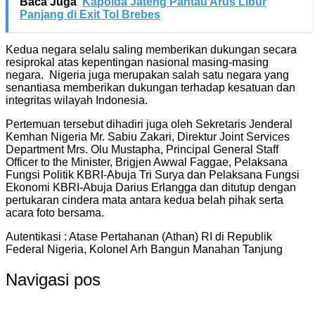
Baca Juga
Kapolda Jateng Pantau Arus Libur
Panjang di Exit Tol Brebes
Kedua negara selalu saling memberikan dukungan secara
resiprokal atas kepentingan nasional masing-masing
negara. Nigeria juga merupakan salah satu negara yang
senantiasa memberikan dukungan terhadap kesatuan dan
integritas wilayah Indonesia.
Pertemuan tersebut dihadiri juga oleh Sekretaris Jenderal
Kemhan Nigeria Mr. Sabiu Zakari, Direktur Joint Services
Department Mrs. Olu Mustapha, Principal General Staff
Officer to the Minister, Brigjen Awwal Faggae, Pelaksana
Fungsi Politik KBRI-Abuja Tri Surya dan Pelaksana Fungsi
Ekonomi KBRI-Abuja Darius Erlangga dan ditutup dengan
pertukaran cindera mata antara kedua belah pihak serta
acara foto bersama.
Autentikasi : Atase Pertahanan (Athan) RI di Republik
Federal Nigeria, Kolonel Arh Bangun Manahan Tanjung
Navigasi pos