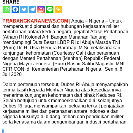
SHARE
PRABANGKARANEWS.COM |
Abuja – Nigeria – Untuk
memperkuat diplomasi dan hubungan kerjasama militer
pertahanan antara kedua negara, pejabat Atase Pertahanan
(Athan) RI Kolonel Arh Bangun Manahan Tanjung
mendampingi Duta Besar LBBP RI di Abuja Marsda TNI
(Purn) Dr. H. Usra Hendra Harahap, M.Si melaksanakan
kunjungan kehormatan (Courtessy Call) dan pertemuan
dengan Menteri Pertahanan (Menhan) Republik Federal
Nigeria Mayor Jenderal (Purn) Bashir Salihi Magashi, MNI
CFR CON, di Kementerian Pertahanan Nigeria, Senin, 6
Juli 2020
Dalam pertemuan tersebut, Dubes RI-Abuja menyampaikan
terima kasih kepada Menhan Nigeria atas kesediaannya
menerima kunjungan kehormatan dari pihak Kedubes RI.
Selain bertujuan untuk memperkenalkan diri, selanjutnya
Dubes RI juga menyampaikan peluang terkait penjajakan
kerjasama militer dan pertahanan antara Indonesia dan
Nigeria khusunya di bidang latihan dan pendidikan militer
serta kerjasama dalam pengembangan industri pertahanan.