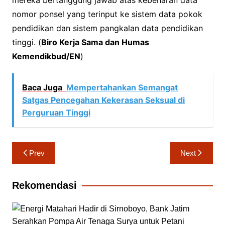
mereka bertanggung jawab atas kebenaran data
nomor ponsel yang terinput ke sistem data pokok
pendidikan dan sistem pangkalan data pendidikan
tinggi. (
Biro Kerja Sama dan Humas
Kemendikbud/EN
)
Baca Juga
Mempertahankan Semangat
Satgas Pencegahan Kekerasan Seksual di
Perguruan Tinggi
Navigasi
Prev
Next
pos
Rekomendasi