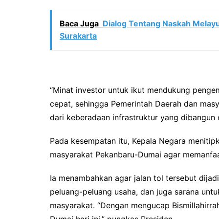
Baca Juga
Dialog Tentang Naskah Melayu
Surakarta
“Minat investor untuk ikut mendukung pengem
cepat, sehingga Pemerintah Daerah dan masy
dari keberadaan infrastruktur yang dibangun 
Pada kesempatan itu, Kepala Negara meniti
masyarakat Pekanbaru-Dumai agar memanfaatka
Ia menambahkan agar jalan tol tersebut dija
peluang-peluang usaha, dan juga sarana unt
masyarakat. “Dengan mengucap Bismillahirrah
Dumai hari ini,” pungkas Presiden.