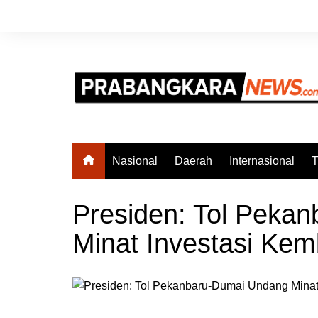
Skip
to
content
Nasional
Daerah
Internasional
T
Presiden: Tol Peka
Minat Investasi Ke