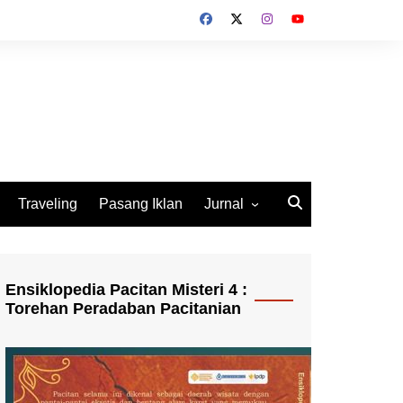
Traveling
Pasang Iklan
Jurnal
Jurnal Socio Cultura
Indonesia
Ensiklopedia Pacitan Misteri 4 :
Torehan Peradaban Pacitanian