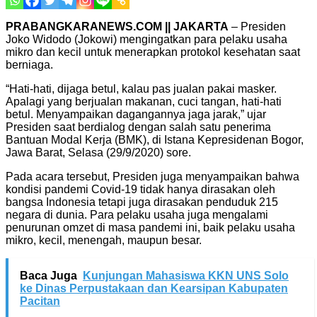
PRABANGKARANEWS.COM || JAKARTA
– Presiden
Joko Widodo (Jokowi) mengingatkan para pelaku usaha
mikro dan kecil untuk menerapkan protokol kesehatan saat
berniaga.
“Hati-hati, dijaga betul, kalau pas jualan pakai masker.
Apalagi yang berjualan makanan, cuci tangan, hati-hati
betul. Menyampaikan dagangannya jaga jarak,” ujar
Presiden saat berdialog dengan salah satu penerima
Bantuan Modal Kerja (BMK), di Istana Kepresidenan Bogor,
Jawa Barat, Selasa (29/9/2020) sore.
Pada acara tersebut, Presiden juga menyampaikan bahwa
kondisi pandemi Covid-19 tidak hanya dirasakan oleh
bangsa Indonesia tetapi juga dirasakan penduduk 215
negara di dunia. Para pelaku usaha juga mengalami
penurunan omzet di masa pandemi ini, baik pelaku usaha
mikro, kecil, menengah, maupun besar.
Baca Juga
Kunjungan Mahasiswa KKN UNS Solo
ke Dinas Perpustakaan dan Kearsipan Kabupaten
Pacitan