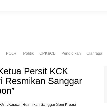
I
POLRI
Politik
OPK&CB
Pendidikan
Olahraga
etua Persit KCK
ri Resmikan Sanggar
bon”