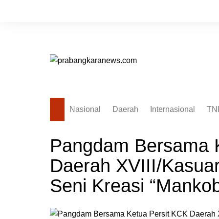
Skip
to
content
Nasional
Daerah
Internasional
TN
Pangdam Bersama K
Daerah XVIII/Kasua
Seni Kreasi “Manko