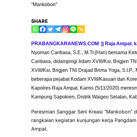
SHARE
PRABANGKARANEWS.COM || Raja Ampat. ka
Nyoman Cantiasa, S.E., M.Tr.(Han) bersama Ket
Cantiasa, didampingi Irdam XVIII/Ksr, Brigjen 
XVIII/Ksr, Brigjen TNI Drajad Brima Yoga, S.I.P.
beberapa pejabat Kodam XVIII/Kasuari dan Kor
Kapolres Raja Ampat, Kamis (5/11/2020) meresm
Kampung Sapokren, Distrik Waigeo Selatan, Ka
Peresmian Sanggar Seni Kreasi “Mankobon” d
rangkaian kegiatan kunjungan kerja Pangdam 
Ampat.