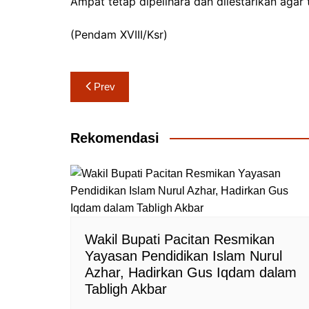
Ampat tetap dipelihara dan dilestarikan agar
(Pendam XVIII/Ksr)
Navigasi
Prev
pos
Rekomendasi
Wakil Bupati Pacitan Resmikan
Yayasan Pendidikan Islam Nurul
Azhar, Hadirkan Gus Iqdam dalam
Tabligh Akbar