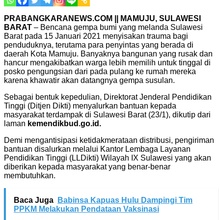
PRABANGKARANEWS.COM || MAMUJU, SULAWESI
BARAT
– Bencana gempa bumi yang melanda Sulawesi
Barat pada 15 Januari 2021 menyisakan trauma bagi
penduduknya, terutama para penyintas yang berada di
daerah Kota Mamuju. Banyaknya bangunan yang rusak dan
hancur mengakibatkan warga lebih memilih untuk tinggal di
posko pengungsian dari pada pulang ke rumah mereka
karena khawatir akan datangnya gempa susulan.
Sebagai bentuk kepedulian, Direktorat Jenderal Pendidikan
Tinggi (Ditjen Dikti) menyalurkan bantuan kepada
masyarakat terdampak di Sulawesi Barat (23/1), dikutip dari
laman
kemendikbud.go.id.
Demi mengantisipasi ketidakmerataan distribusi, pengiriman
bantuan disalurkan melalui Kantor Lembaga Layanan
Pendidikan Tinggi (LLDikti) Wilayah IX Sulawesi yang akan
diberikan kepada masyarakat yang benar-benar
membutuhkan.
Baca Juga
Babinsa Kapuas Hulu Dampingi Tim
PPKM Melakukan Pendataan Vaksinasi