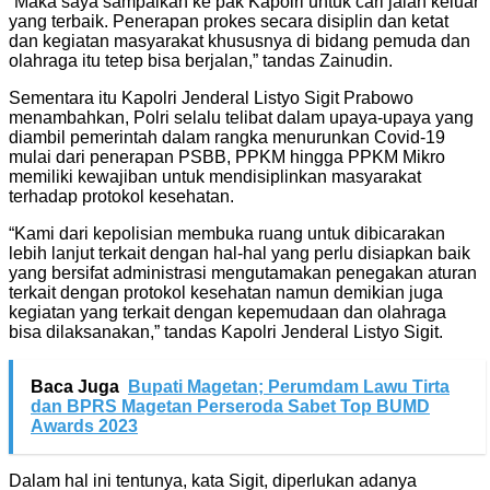
“Maka saya sampaikan ke pak Kapolri untuk cari jalan keluar
yang terbaik. Penerapan prokes secara disiplin dan ketat
dan kegiatan masyarakat khususnya di bidang pemuda dan
olahraga itu tetep bisa berjalan,” tandas Zainudin.
Sementara itu Kapolri Jenderal Listyo Sigit Prabowo
menambahkan, Polri selalu telibat dalam upaya-upaya yang
diambil pemerintah dalam rangka menurunkan Covid-19
mulai dari penerapan PSBB, PPKM hingga PPKM Mikro
memiliki kewajiban untuk mendisiplinkan masyarakat
terhadap protokol kesehatan.
“Kami dari kepolisian membuka ruang untuk dibicarakan
lebih lanjut terkait dengan hal-hal yang perlu disiapkan baik
yang bersifat administrasi mengutamakan penegakan aturan
terkait dengan protokol kesehatan namun demikian juga
kegiatan yang terkait dengan kepemudaan dan olahraga
bisa dilaksanakan,” tandas Kapolri Jenderal Listyo Sigit.
Baca Juga
Bupati Magetan; Perumdam Lawu Tirta
dan BPRS Magetan Perseroda Sabet Top BUMD
Awards 2023
Dalam hal ini tentunya, kata Sigit, diperlukan adanya