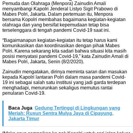
Pemuda dan Olahraga (Menpora) Zainudin Amali
menyambangi Kapolri Jenderal Listyo Sigit Prabowo di
Mabes Polri, Jakarta. Dalam pertemuan itu, Menpora
bersama Kopolri membahas bagaimana kegiatan-kegiatan
olahraga dan yang bersifat kepemudaan tetap bisa
terselenggara di tengah pandemi Covid-19 saat ini.
“Bagaimanapun kegiatan-kegiatan itu tetap harus kami
komunikasikan dan koordinasikan dengan pihak Mabes
Polri. Karena sekarang kita sadari bahwa situasi kita masih
posisi menyatasi pandemi Covid-19,” kata Zainudin Amali di
Mabes Polri, Jakarta, Senin (8/2/2020).
Zainudin mengatakan, dirinya meminta saran dan masukan
kepada Kapolri lantaran Polri dalam masa pandemi Covid-
19 ini sebagai salah satu institusi yang jadi garda terdepan
menghadapi, menurunkan sekaligus memutus rantai
penularan Covid-19.
Baca Juga
Gedung Tertinggi di Lingkungan yang
Meriah: Rusun Sentra Mulya Jaya di Cipayung,
Jakarta Timur