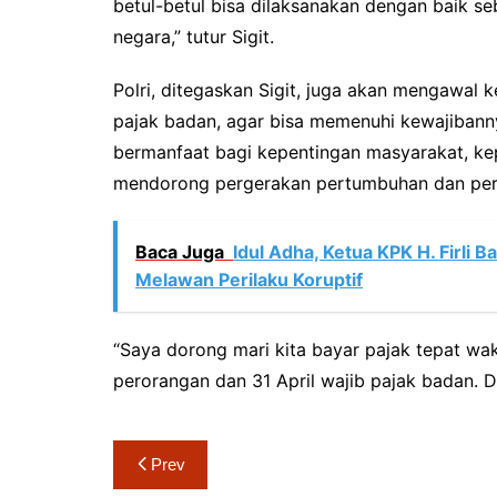
betul-betul bisa dilaksanakan dengan baik se
negara,” tutur Sigit.
Polri, ditegaskan Sigit, juga akan mengawal 
pajak badan, agar bisa memenuhi kewajibanny
bermanfaat bagi kepentingan masyarakat, k
mendorong pergerakan pertumbuhan dan perp
Baca Juga
Idul Adha, Ketua KPK H. Firli
Melawan Perilaku Koruptif
“Saya dorong mari kita bayar pajak tepat wak
perorangan dan 31 April wajib pajak badan. De
Navigasi
Prev