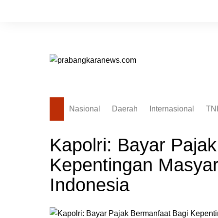
Skip
to
content
Nasional
Daerah
Internasional
TN
Kapolri: Bayar Paja
Kepentingan Masyar
Indonesia