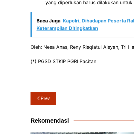
yang diperlukan harus dilakukan untuk 
Baca Juga
Kapolri, Dihadapan Peserta R
Keterampilan Ditingkatkan
Oleh: Nesa Anas, Reny Risqiatul Aisyah, Tri H
(*) PGSD STKIP PGRI Pacitan
Navigasi
Prev
pos
Rekomendasi