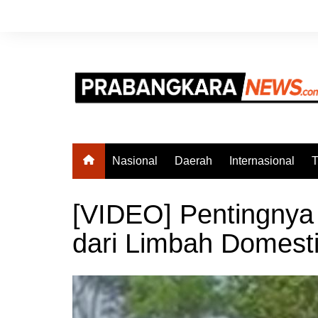
Skip
to
content
Nasional
Daerah
Internasional
T
[VIDEO] Pentingnya 
dari Limbah Domest