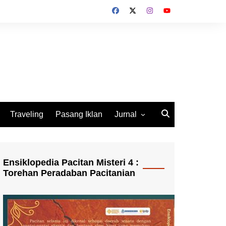
Traveling
Pasang Iklan
Jurnal
Jurnal Socio Cultura
Indonesia
Ensiklopedia Pacitan Misteri 4 :
Torehan Peradaban Pacitanian