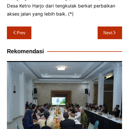
Desa Ketro Harjo dari tengkulak berkat perbaikan
akses jalan yang lebih baik. (*)
Navigasi
Prev
Next
pos
Rekomendasi