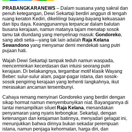
PRABANGKARANEWS
– Dalam suasana yang sakral dan
penuh ketegangan, Dewi Sekartaji berdiri anggun di tengah
ruang keraton Kediri, dikelilingi bayang-bayang kekuasaan
dan tipu daya. Keanggunannya terpancar dalam balutan
busana kerajaan, namun matanya tajam menatap sosok
tamu tak diundang yang menyelinap masuk:
Gondoreko
,
sang abdi setia—yang tak lain adalah
Raja Kelana
Sewandono
yang menyamar demi mendekati sang putri
pujaan hati.
Wajah Dewi Sekartaji tampak teduh namun waspada,
mencerminkan kecerdasan dan intuisi seorang putri
kerajaan. Di belakangnya, tergambar motif klasik Wayang
Beber: sulur-sulur alam, pagar-pagar istana, dan sosok-
sosok pengiring kerajaan yang terhenti langkahnya, ikut
merasakan ancaman tersembunyi.
Cahaya remang menyinari Gondoreko yang berdiri dengan
sikap hormat namun menyembunyikan niat. Bayangannya di
lantai menampilkan siluet
Raja Kelana
, menandakan
penyamaran yang nyaris terbongkar. Sekartaji, dengan
ketenangan dan ketajaman batinnya, menyadari gelagat ini,
menunjukkan bahwa dirinya bukan sekadar perempuan
istana, namun penjaga kehormatan, harga diri, dan