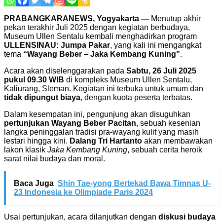
PRABANGKARANEWS, Yogyakarta —
Menutup akhir
pekan terakhir Juli 2025 dengan kegiatan berbudaya,
Museum Ullen Sentalu kembali menghadirkan program
ULLENSINAU: Jumpa Pakar
, yang kali ini mengangkat
tema
“Wayang Beber – Jaka Kembang Kuning”
.
Acara akan diselenggarakan pada
Sabtu, 26 Juli 2025
pukul 09.30 WIB
di kompleks Museum Ullen Sentalu,
Kaliurang, Sleman. Kegiatan ini terbuka untuk umum dan
tidak dipungut biaya
, dengan kuota peserta terbatas.
Dalam kesempatan ini, pengunjung akan disuguhkan
pertunjukan Wayang Beber Pacitan
, sebuah kesenian
langka peninggalan tradisi pra-wayang kulit yang masih
lestari hingga kini.
Dalang Tri Hartanto
akan membawakan
lakon klasik
Jaka Kembang Kuning
, sebuah cerita heroik
sarat nilai budaya dan moral.
Baca Juga
Shin Tae-yong Bertekad Bawa Timnas U-
23 Indonesia ke Olimpiade Paris 2024
Usai pertunjukan, acara dilanjutkan dengan
diskusi budaya