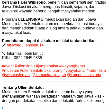
bersama
Faris Wibisono
, peneliti dan pemerhati seni tradisi
Jawa. Diskusi ini akan mengupas filosofi, sejarah, dan
relevansi wayang beber di tengah masyarakat modern.
Program
ULLENSINAU
merupakan bagian dari upaya
Museum Ullen Sentalu dalam memperkuat literasi budaya
dan menghadirkan ruang dialog antara pelaku budaya dan
masyarakat luas.
Pendaftaran dapat dilakukan melalui tautan berikut:
🔗
bit.ly/regullensinau14
📞 Informasi lebih lanjut:
Rifki – 0822 2645 9835
#event
#ullensinau
#jumpapakar
#wayangbeber
#museum
#ullensentalu
#kaliurang
#yogyakarta
#indonesia
@wisatasleman
@komunitas.jelajah
@komunitashistoria
Tentang Ullen Sentalu:
Museum Ullen Sentalu adalah museum budaya yang
menampilkan warisan peradaban Mataram dan Jawa klasik,
dengan pendekatan estetika dan edukatif. Terletak di lereng