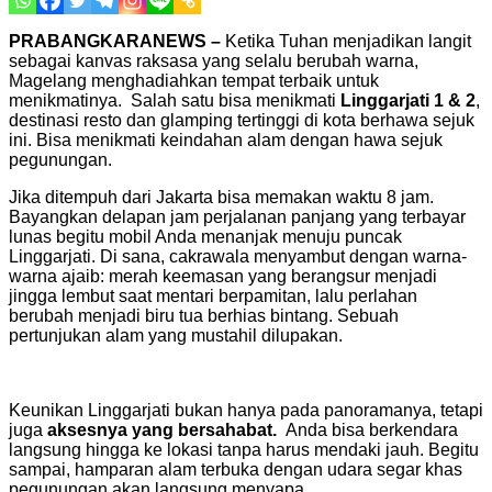
PRABANGKARANEWS –
Ketika Tuhan menjadikan langit
sebagai kanvas raksasa yang selalu berubah warna,
Magelang menghadiahkan tempat terbaik untuk
menikmatinya. Salah satu bisa menikmati
Linggarjati 1 & 2
,
destinasi resto dan glamping tertinggi di kota berhawa sejuk
ini. Bisa menikmati keindahan alam dengan hawa sejuk
pegunungan.
Jika ditempuh dari Jakarta bisa memakan waktu 8 jam.
Bayangkan delapan jam perjalanan panjang yang terbayar
lunas begitu mobil Anda menanjak menuju puncak
Linggarjati. Di sana, cakrawala menyambut dengan warna-
warna ajaib: merah keemasan yang berangsur menjadi
jingga lembut saat mentari berpamitan, lalu perlahan
berubah menjadi biru tua berhias bintang. Sebuah
pertunjukan alam yang mustahil dilupakan.
Keunikan Linggarjati bukan hanya pada panoramanya, tetapi
juga
aksesnya yang bersahabat.
Anda bisa berkendara
langsung hingga ke lokasi tanpa harus mendaki jauh. Begitu
sampai, hamparan alam terbuka dengan udara segar khas
pegunungan akan langsung menyapa.