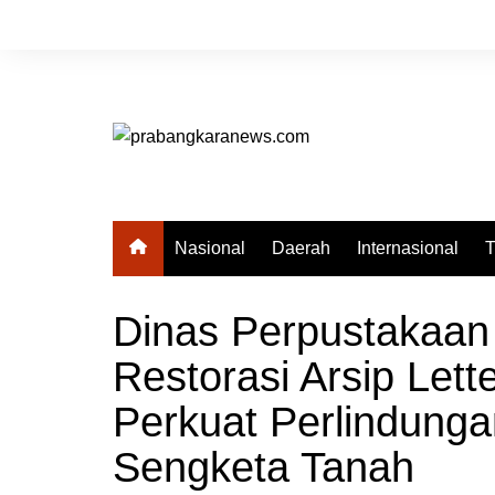
Skip
to
content
Nasional
Daerah
Internasional
T
Dinas Perpustakaan
Restorasi Arsip Let
Perkuat Perlindung
Sengketa Tanah