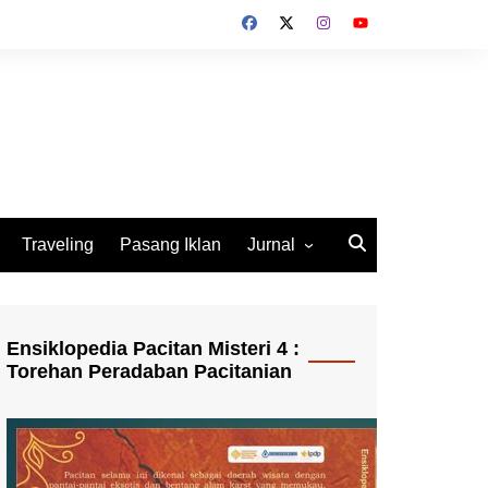
Traveling
Pasang Iklan
Jurnal
Jurnal Socio Cultura
Indonesia
Ensiklopedia Pacitan Misteri 4 :
Torehan Peradaban Pacitanian