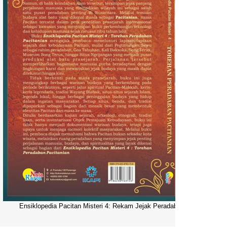
Ensiklopedia Pacitan Misteri 4: Rekam Jejak Peradaban Dunia Pacitani