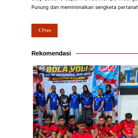
Punung dan meminimalkan sengketa pertanaha
Navigasi
Prev
pos
Rekomendasi