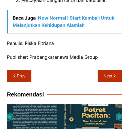
Percayalah dengan cinta dan ketulusan
Baca Juga
New Normal ! Start Kembali Untuk
Melanjutkan Kehidupan Alamiah
Penulis: Riska Fitriana
Publisher: Prabangkaranews Media Group
Navigasi
Prev
Next
pos
Rekomendasi