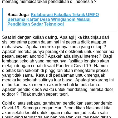
memang membicarakan pendidikan di Indonesia ?
Baca Juga
Kolaborasi Fakultas Teknik UMPO
Bersama Kartar Desa Wringianom Melalui
Pendidikan Sadar Teknologi
Saat ini dengan kuliah daring. Apalagi jika kita tinjau dari
sisi penerima pesan dalam hal ini peserta didik ataupun
mahasiswa. Apakah mereka punya kouta yang cukup ?
Apakah mereka punya perangkat elektronik untuk menerima
pesan, seperti android ? Apakah ada sinyal internet ? Bagi
lembaga sekolah yang mempunyai fasilitas lengkap akan
melaju dengan cepat di saat Pandemi Covid-19. Namun
dipihak lain sekolah di pinggiran akan mengalami proses
yang tidak sama. Kasus di pedalaman untuk mengajak
mereka ke sekolah sulitnya luar biasa. Apalagi sekarang ini
diliburkan, maka mereka akan kembali ke pola lama.
Apakah pendidik ada waktu untuk mendatangi mereka door
to door ? Tidak mudah seperti teori.
Opini di atas sebagai gambaran pendidikan saat pandemic
Covid-19. Semoga dengan Hari Pendidikan Nasional kita
akan selalu kreatif untuk tujuan mulia menjadi salah satu
unsur yang terlibat dalam peningkatan kualitas pendidikan