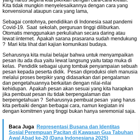
Kita tidak mungkin menyelesaikannya dengan cara yang
konvensional ataupun cara yang lama,
Sebagai contohnya, pendidikan di Indonesia saat pandemi
Covid-19. Saat sekolah, perguruan tinggi diliburkan.
Otomatis menggunakan perkuliahan secara daring atau
lewat iinternet. Apakah sarana prasarana sudah mendukung
? Mari kita lihat dari kajian komunikasi budaya.
Seharusnya kita mulai belajar bahwa untuk menyampaikan
pesan itu ada dua yaitu lewat langsung yaitu tatap muka di
kelas. Pendidik sebagai ujung tombak penyampaian sebuah
pesan kepada peserta didik. Pesan diproduksi oleh manusia
melalui proses berpikir yang didasarkan dari pengalaman
dan pengetahuannya berkaitan dengan nilai-nilai
kehidupan. Apakah pesan akan sesuai yang kita harapkan
jika pembuat pesan itu tidak berpengalaman dan
berpengetahuan ? Seharusnya pembuat pesan yang harus
kita perbaiki dengan berbagai cara, namun kegiatan ini
dengan komitmen yang tinggi bukan hanya seremonial saja.
Baca Juga
Representasi Busana dan Identitas
Sosial Perempuan Pacitan di Kawasan Gua Tabuhan
Awal Abad ke-20 (Dana Indonesiana 2025)