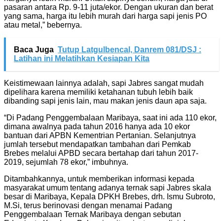
pasaran antara Rp. 9-11 juta/ekor. Dengan ukuran dan berat
yang sama, harga itu lebih murah dari harga sapi jenis PO
atau metal,” bebernya.
Baca Juga
Tutup Latgulbencal, Danrem 081/DSJ :
Latihan ini Melatihkan Kesiapan Kita
Keistimewaan lainnya adalah, sapi Jabres sangat mudah
dipelihara karena memiliki ketahanan tubuh lebih baik
dibanding sapi jenis lain, mau makan jenis daun apa saja.
“Di Padang Penggembalaan Maribaya, saat ini ada 110 ekor,
dimana awalnya pada tahun 2016 hanya ada 10 ekor
bantuan dari APBN Kementrian Pertanian. Selanjutnya
jumlah tersebut mendapatkan tambahan dari Pemkab
Brebes melalui APBD secara bertahap dari tahun 2017-
2019, sejumlah 78 ekor,” imbuhnya.
Ditambahkannya, untuk memberikan informasi kepada
masyarakat umum tentang adanya ternak sapi Jabres skala
besar di Maribaya, Kepala DPKH Brebes, drh. Ismu Subroto,
M.Si, terus berinovasi dengan menamai Padang
Penggembalaan Ternak Maribaya dengan sebutan