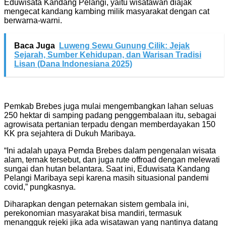
Eduwisata Kandang Pelangi, yaitu wisatawan diajak
mengecat kandang kambing milik masyarakat dengan cat
berwarna-warni.
Baca Juga
Luweng Sewu Gunung Cilik: Jejak
Sejarah, Sumber Kehidupan, dan Warisan Tradisi
Lisan (Dana Indonesiana 2025)
Pemkab Brebes juga mulai mengembangkan lahan seluas
250 hektar di samping padang penggembalaan itu, sebagai
agrowisata pertanian terpadu dengan memberdayakan 150
KK pra sejahtera di Dukuh Maribaya.
“Ini adalah upaya Pemda Brebes dalam pengenalan wisata
alam, ternak tersebut, dan juga rute offroad dengan melewati
sungai dan hutan belantara. Saat ini, Eduwisata Kandang
Pelangi Maribaya sepi karena masih situasional pandemi
covid,” pungkasnya.
Diharapkan dengan peternakan sistem gembala ini,
perekonomian masyarakat bisa mandiri, termasuk
menangguk rejeki jika ada wisatawan yang nantinya datang