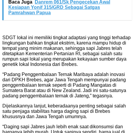
Baca Juga
Danrem 061/Sk Pengecekan Awal
Kesiapan Yonif 315/GRD Sebagai Satgas
Pamrahwan Papua
SDGT lokal ini memiliki tingkat adaptasi yang tinggi terhadap
lingkungan bahkan tingkat ekstrim, karena mampu hidup di
tempat yang minim makanan, sehingga sapi Jabres telah
ditetapkan Kementerian Pertanian RI, sebagai salah satu
rumpun sapi lokal yang merupakan kekayaan sumber daya
genetik lokal Indonesia dari Brebes.
“Padang Penggembalaan Ternak Maribaya adalah inovasi
dari DPKH Brebes, agar Jawa Tengah mempunyai padang
penggembalaan ternak seperti di Padang Mangatas di
Sumatera Barat atau di New Zealand. Jadi ini satu-satunya
padang penggembalaan ternak di Jateng,” tegasnya.
Dijelaskannya lanjut, keberadaanya penting sebagai salah
satu penjaga stabilitas harga daging sapi di Brebes
khususnya dan Jawa Tengah umumnya.
“Daging sapi Jabres jauh lebih enak saat dikonsumsi dan
harganya lebih murah. Untuk sapinya sendiri, harga jual di