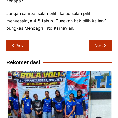
Kenapa?
Jangan sampai salah pilih, kalau salah pilih
menyesalnya 4-5 tahun. Gunakan hak pilih kalian,”
pungkas Mendagri Tito Karnavian.
Navigasi
Prev
Next
pos
Rekomendasi